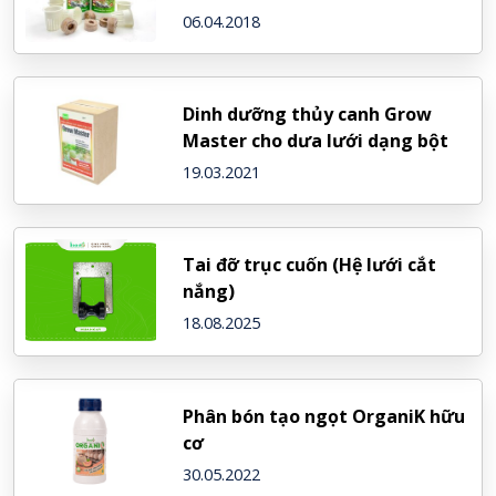
200 rọ nhựa và 1 bút đo PPM
06.04.2018
Dinh dưỡng thủy canh Grow
Master cho dưa lưới dạng bột
19.03.2021
Tai đỡ trục cuốn (Hệ lưới cắt
nắng)
18.08.2025
Phân bón tạo ngọt OrganiK hữu
cơ
30.05.2022