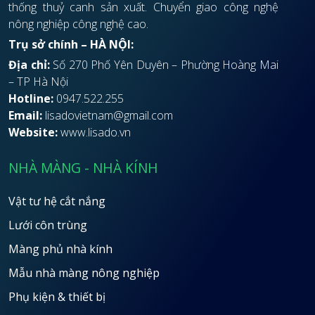
thống thuỷ canh sản xuất. Chuyển giao công nghệ
nông nghiệp công nghệ cao.
Trụ sở chính – HÀ NỘI:
Địa chỉ:
Số 270 Phố Yên Duyên – Phường Hoàng Mai
– TP Hà Nội
Hotline:
0947.522.255
Email:
lisadovietnam@gmail.com
Website:
www.lisado.vn
NHÀ MÀNG - NHÀ KÍNH
Vật tư hệ cắt nắng
Lưới côn trùng
Màng phủ nhà kính
Mẫu nhà màng nông nghiệp
Phụ kiện & thiết bị