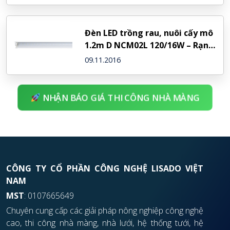
Đèn LED trồng rau, nuôi cấy mô
1.2m D NCM02L 120/16W – Rạng
Đông
09.11.2016
NHẬN BÁO GIÁ THI CÔNG NHÀ MÀNG
CÔNG TY CỔ PHẦN CÔNG NGHỆ LISADO VIỆT
NAM
MST
: 0107665649
Chuyên cung cấp các giải pháp nông nghiệp công nghệ
cao, thi công nhà màng, nhà lưới, hệ thống tưới, hệ