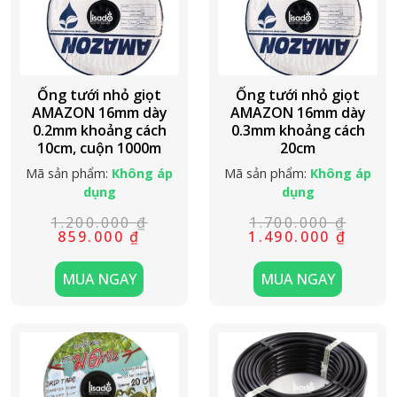
Ống tưới nhỏ giọt
Ống tưới nhỏ giọt
AMAZON 16mm dày
AMAZON 16mm dày
0.2mm khoảng cách
0.3mm khoảng cách
10cm, cuộn 1000m
20cm
Mã sản phẩm:
Không áp
Mã sản phẩm:
Không áp
dụng
dụng
1.200.000
₫
1.700.000
₫
Giá
Giá
Giá
Giá
859.000
₫
1.490.000
₫
gốc
hiện
gốc
hiện
là:
tại
là:
tại
1.200.000 ₫.
là:
1.700.000 ₫
là:
MUA NGAY
MUA NGAY
859.000 ₫.
1.490.000 ₫