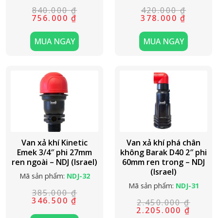
840.000
₫
420.000
₫
Giá
Giá
Giá
Giá
756.000
₫
378.000
₫
gốc
hiện
gốc
hiện
là:
tại
là:
tại
840.000 ₫.
là:
420.000 ₫.
là:
MUA NGAY
MUA NGAY
756.000 ₫.
378.000 ₫.
Van xả khí Kinetic
Van xả khí phá chân
Emek 3/4″ phi 27mm
không Barak D40 2″ phi
ren ngoài – NDJ (Israel)
60mm ren trong – NDJ
(Israel)
Mã sản phẩm:
NDJ-32
Mã sản phẩm:
NDJ-31
385.000
₫
Giá
Giá
346.500
₫
2.450.000
₫
gốc
hiện
Giá
Giá
2.205.000
₫
là:
tại
gốc
hiện