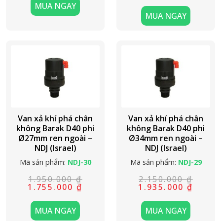
385.000 ₫.
là:
MUA NGAY
là:
tại
346.500 ₫.
2.450.000 ₫
là:
MUA NGAY
2.205.000 ₫
Van xả khí phá chân
Van xả khí phá chân
không Barak D40 phi
không Barak D40 phi
Ø27mm ren ngoài –
Ø34mm ren ngoài –
NDJ (Israel)
NDJ (Israel)
Mã sản phẩm:
NDJ-30
Mã sản phẩm:
NDJ-29
1.950.000
₫
2.150.000
₫
Giá
Giá
Giá
Giá
1.755.000
₫
1.935.000
₫
gốc
hiện
gốc
hiện
là:
tại
là:
tại
1.950.000 ₫.
là:
2.150.000 ₫
là:
MUA NGAY
MUA NGAY
1.755.000 ₫.
1.935.000 ₫