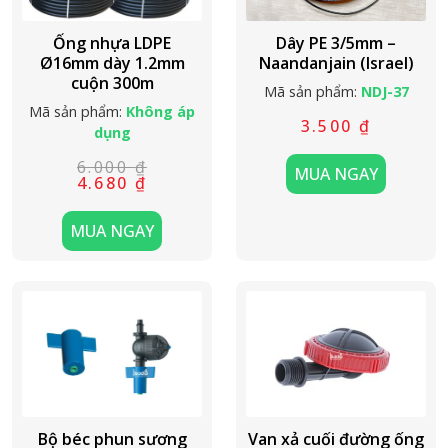
Ống nhựa LDPE
Dây PE 3/5mm –
Ø16mm dày 1.2mm
Naandanjain (Israel)
cuộn 300m
Mã sản phẩm:
NDJ-37
Mã sản phẩm:
Không áp
3.500
₫
dụng
6.000
₫
MUA NGAY
Giá
Giá
4.680
₫
gốc
hiện
là:
tại
6.000 ₫.
là:
MUA NGAY
4.680 ₫.
Bộ béc phun sương
Van xả cuối đường ống