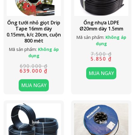
Ống tưới nhỏ giọt Drip
Ống nhựa LDPE
Tape 16mm dày
Ø20mm dày 1.5mm
0.15mm, k/c 20cm, cuộn
Mã sản phẩm:
Không áp
800 mét
dụng
Mã sản phẩm:
Không áp
7.500
₫
dụng
Giá
Giá
5.850
₫
gốc
hiện
690.000
₫
là:
tại
Giá
Giá
639.000
₫
7.500 ₫.
là:
MUA NGAY
gốc
hiện
5.850 ₫.
là:
tại
690.000 ₫.
là:
MUA NGAY
639.000 ₫.