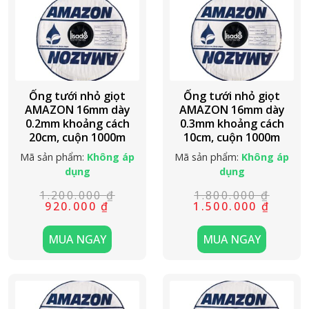
Ống tưới nhỏ giọt
Ống tưới nhỏ giọt
AMAZON 16mm dày
AMAZON 16mm dày
0.2mm khoảng cách
0.3mm khoảng cách
20cm, cuộn 1000m
10cm, cuộn 1000m
Mã sản phẩm:
Không áp
Mã sản phẩm:
Không áp
dụng
dụng
1.200.000
₫
1.800.000
₫
Giá
Giá
Giá
Giá
920.000
₫
1.500.000
₫
gốc
hiện
gốc
hiện
là:
tại
là:
tại
1.200.000 ₫.
là:
1.800.000 ₫
là:
MUA NGAY
MUA NGAY
920.000 ₫.
1.500.000 ₫