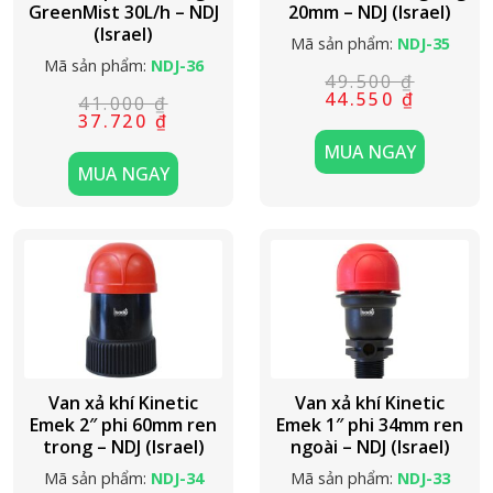
GreenMist 30L/h – NDJ
20mm – NDJ (Israel)
(Israel)
Mã sản phẩm:
NDJ-35
Mã sản phẩm:
NDJ-36
49.500
₫
Giá
Giá
44.550
₫
41.000
₫
gốc
hiện
Giá
Giá
37.720
₫
là:
tại
gốc
hiện
49.500 ₫.
là:
MUA NGAY
là:
tại
44.550 ₫.
41.000 ₫.
là:
MUA NGAY
37.720 ₫.
Van xả khí Kinetic
Van xả khí Kinetic
Emek 2″ phi 60mm ren
Emek 1″ phi 34mm ren
trong – NDJ (Israel)
ngoài – NDJ (Israel)
Mã sản phẩm:
NDJ-34
Mã sản phẩm:
NDJ-33