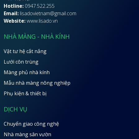
Hotline:
0947.522.255
Email:
lisadovietnam@gmail.com
Website:
www.lisado.vn
NHÀ MÀNG - NHÀ KÍNH
Vật tư hệ cắt nắng
Lưới côn trùng
Màng phủ nhà kính
Mẫu nhà màng nông nghiệp
Phụ kiện & thiết bị
DỊCH VỤ
Chuyển giao công nghệ
Nhà màng sân vườn