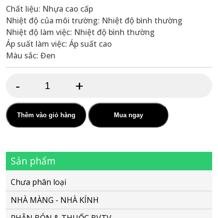
Chất liệu: Nhựa cao cấp
Nhiệt độ của môi trường: Nhiệt độ bình thường
Nhiệt độ làm việc: Nhiệt độ bình thường
Áp suất làm việc: Áp suất cao
Màu sắc: Đen
-
+
Nối
ống
20x27
Thêm vào giỏ hàng
Mua ngay
mm
ren
Sản phẩm
ngoài
số
Chưa phân loại
lượng
NHÀ MÀNG - NHÀ KÍNH