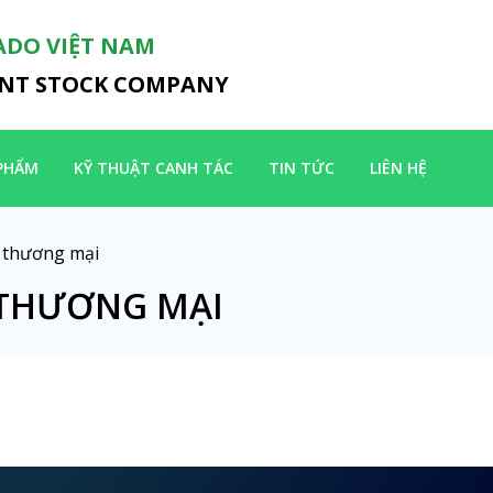
ADO VIỆT NAM
INT STOCK COMPANY
PHẨM
KỸ THUẬT CANH TÁC
TIN TỨC
LIÊN HỆ
h thương mại
 THƯƠNG MẠI