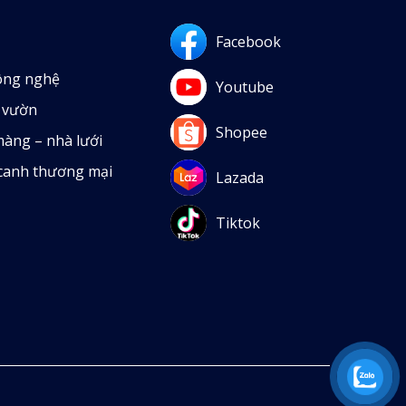
Facebook
ông nghệ
Youtube
 vườn
Shopee
màng – nhà lưới
 canh thương mại
Lazada
Tiktok