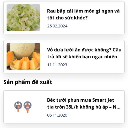
Rau bắp cải làm món gì ngon và
tốt cho sức khỏe?
25.02.2024
Vỏ dưa lưới ăn được không? Câu
trả lời sẽ khiến bạn ngạc nhiên
11.11.2023
Sản phẩm đề xuất
Béc tưới phun mưa Smart Jet
tia tròn 35L/h không bù áp – NDJ
(Israel)
05.11.2020