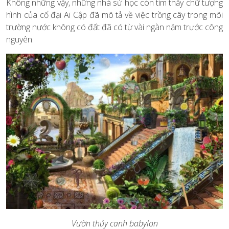
Không những vậy, những nhà sử học còn tìm thấy chữ tượng
hình của cổ đại Ai Cập đã mô tả về việc trồng cây trong môi
trường nước không có đất đã có từ vài ngàn năm trước công
nguyên.
Vườn thủy canh babylon