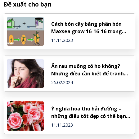
Đề xuất cho bạn
Cách bón cây bằng phân bón
Maxsea grow 16-16-16 trong
một hệ thống thủy canh
11.11.2023
Ăn rau muống có ho không?
Những điều cần biết để tránh
hại sức khỏe
25.02.2024
Ý nghĩa hoa thu hải đường –
những điều tốt đẹp có thể bạn
chưa biết
11.11.2023