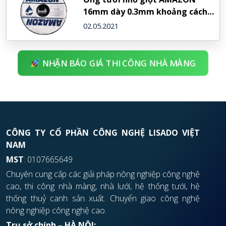
16mm dày 0.3mm khoảng cách
20cm
02.05.2021
NHẬN BÁO GIÁ THI CÔNG NHÀ MÀNG
CÔNG TY CỔ PHẦN CÔNG NGHỆ LISADO VIỆT
NAM
MST
: 0107665649
Chuyên cung cấp các giải pháp nông nghiệp công nghệ
cao, thi công nhà màng, nhà lưới, hệ thống tưới, hệ
thống thuỷ canh sản xuất. Chuyển giao công nghệ
nông nghiệp công nghệ cao.
Trụ sở chính – HÀ NỘI: