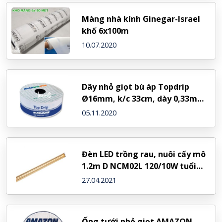
Màng nhà kính Ginegar-Israel
khổ 6x100m
10.07.2020
Dây nhỏ giọt bù áp Topdrip
Ø16mm, k/c 33cm, dày 0,33mm
– NDJ (Israel)
05.11.2020
Đèn LED trồng rau, nuôi cấy mô
1.2m D NCM02L 120/10W tuổi
thọ 20000 giờ – Rạng Đông
27.04.2021
Ống tưới nhỏ giọt AMAZON