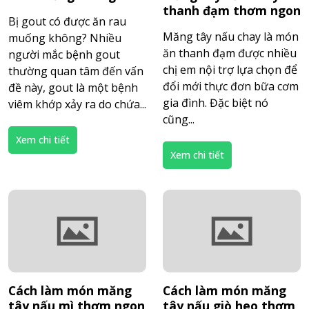
thanh đạm thơm ngon
Bị gout có được ăn rau
Măng tây nấu chay là món
muống không? Nhiều
ăn thanh đạm được nhiều
người mắc bệnh gout
chị em nội trợ lựa chọn để
thường quan tâm đến vấn
đổi mới thực đơn bữa cơm
đề này, gout là một bệnh
gia đình. Đặc biệt nó
viêm khớp xảy ra do chứa...
cũng...
Xem chi tiết
Xem chi tiết
Cách làm món măng
Cách làm món măng
tây nấu mì thơm ngon
tây nấu giò heo thơm