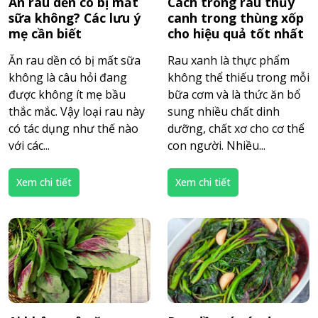
Ăn rau dền có bị mất
Cách trồng rau thủy
sữa không? Các lưu ý
canh trong thùng xốp
mẹ cần biết
cho hiệu quả tốt nhất
Ăn rau dền có bị mất sữa
Rau xanh là thực phẩm
không là câu hỏi đang
không thể thiếu trong mỗi
được không ít mẹ bầu
bữa cơm và là thức ăn bổ
thắc mắc. Vậy loại rau này
sung nhiều chất dinh
có tác dụng như thế nào
dưỡng, chất xơ cho cơ thể
với các...
con người. Nhiều...
Xem chi tiết
Xem chi tiết