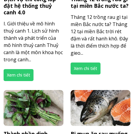
đặt hệ thống thuỷ
tại miền Bắc nước ta?
canh 4.0
Tháng 12 trồng rau gì tại
I. Giới thiệu về mô hình
miền Bắc nước ta? Tháng
thuỷ canh 1. Lịch sử hình
12 tại miền Bắc trời rét
thành và phát triển của
đậm và rất hanh khô. Đây
mô hình thuỷ canh Thuỷ
là thời điểm thích hợp để
canh là một môn khoa học
gieo...
trong canh...
Xem chi tiết
Xem chi tiết
Thành phần dinh
Bị mụn ăn rau muống