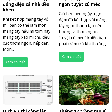
đúng điệu cả nhà đều
ngon tuyệt cú mèo
khen
Giò heo béo ngậy, ngọt
Khi kết hợp măng tây với
đậm đà kết hợp với măng
mì, bạn có thể làm món
tây ngọt thanh tạo nên
măng tây nấu mì tôm hay
hương vị thơm ngon
măng tây xào mì chũ đều
“tuyệt cú mèo” khiến bạn
cực thơm ngon, hấp dẫn.
phải trầm trồ khi thưởng...
Món...
Xem chi tiết
Xem chi tiết
Dịch vụ thi công lắp
Tháng 12 trồng rau gì