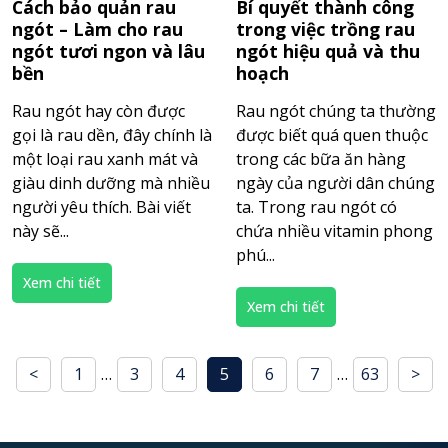
Cách bảo quản rau
Bí quyết thành công
ngót – Làm cho rau
trong việc trồng rau
ngót tươi ngon và lâu
ngót hiệu quả và thu
bền
hoạch
Rau ngót hay còn được
Rau ngót chúng ta thường
gọi là rau dền, đây chính là
được biết quá quen thuộc
một loại rau xanh mát và
trong các bữa ăn hàng
giàu dinh dưỡng mà nhiều
ngày của người dân chúng
người yêu thích. Bài viết
ta. Trong rau ngót có
này sẽ...
chứa nhiều vitamin phong
phú...
Xem chi tiết
Xem chi tiết
<
1
…
3
4
5
6
7
…
63
>