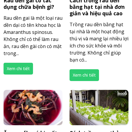
Rau dền gai có tác
Cách trồng rau dền
dụng chữa bệnh gì?
bằng hạt tại nhà đơn
giản và hiệu quả cao
Rau dền gai là một loại rau
Trồng rau dền bằng hạt
dền dại có tên khoa học là
tại nhà là một hoạt động
Amaranthus spinosus.
thú vị và mang lại nhiều lợi
Không chỉ có thể làm rau
ích cho sức khỏe và môi
ăn, rau dền gài còn có mặt
trường. Không chỉ giúp
trong...
bạn có...
Xem chi tiết
Xem chi tiết