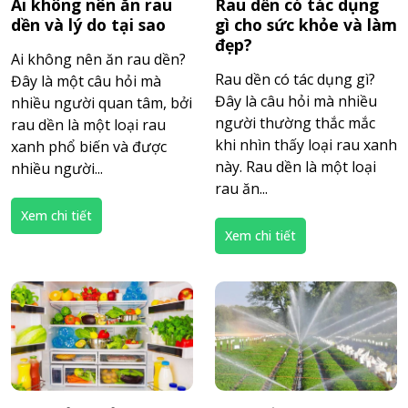
Ai không nên ăn rau
Rau dền có tác dụng
dền và lý do tại sao
gì cho sức khỏe và làm
đẹp?
Ai không nên ăn rau dền?
Rau dền có tác dụng gì?
Đây là một câu hỏi mà
Đây là câu hỏi mà nhiều
nhiều người quan tâm, bởi
người thường thắc mắc
rau dền là một loại rau
khi nhìn thấy loại rau xanh
xanh phổ biến và được
này. Rau dền là một loại
nhiều người...
rau ăn...
Xem chi tiết
Xem chi tiết