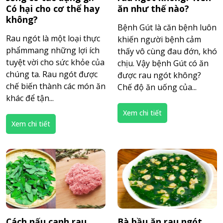
Có hại cho cơ thể hay
ăn như thế nào?
không?
Bệnh Gút là căn bệnh luôn
Rau ngót là một loại thực
khiến người bệnh cảm
phẩmmang những lợi ích
thấy vô cùng đau đớn, khó
tuyệt vời cho sức khỏe của
chịu. Vậy bệnh Gút có ăn
chúng ta. Rau ngót được
được rau ngót không?
chế biến thành các món ăn
Chế độ ăn uống của...
khác để tận...
Xem chi tiết
Xem chi tiết
Cách nấu canh rau
Bà bầu ăn rau ngót