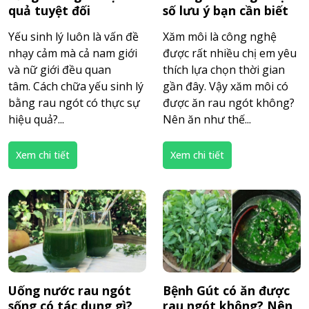
quả tuyệt đối
số lưu ý bạn cần biết
Yếu sinh lý luôn là vấn đề
Xăm môi là công nghệ
nhạy cảm mà cả nam giới
được rất nhiều chị em yêu
và nữ giới đều quan
thích lựa chọn thời gian
tâm. Cách chữa yếu sinh lý
gần đây. Vậy xăm môi có
bằng rau ngót có thực sự
được ăn rau ngót không?
hiệu quả?...
Nên ăn như thế...
Xem chi tiết
Xem chi tiết
Uống nước rau ngót
Bệnh Gút có ăn được
sống có tác dụng gì?
rau ngót không? Nên