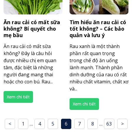
Ăn rau cải có mất sữa
Tìm hiểu ăn rau cải có
không? Bí quyết cho
tốt không? – Các bảo
mẹ bầu
quản và lưu ý
Ăn rau cải có mất sữa
Rau xanh là một thành
không? Đây là câu hỏi
phần rất quan trọng
được nhiều chị em quan
trong chế độ ăn uống
tâm, đặc biệt là những
lành mạnh. Thành phần
người đang mang thai
dinh dưỡng của rau có rất
hoặc cho con bú. Rau...
nhiều chất vitamin, chất xơ
và...
Xem chi tiết
Xem chi tiết
<
1
…
4
5
6
7
8
…
63
>