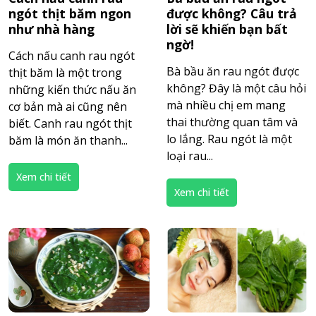
ngót thịt băm ngon
được không? Câu trả
như nhà hàng
lời sẽ khiến bạn bất
ngờ!
Cách nấu canh rau ngót
Bà bầu ăn rau ngót được
thịt băm là một trong
không? Đây là một câu hỏi
những kiến thức nấu ăn
mà nhiều chị em mang
cơ bản mà ai cũng nên
thai thường quan tâm và
biết. Canh rau ngót thịt
lo lắng. Rau ngót là một
băm là món ăn thanh...
loại rau...
Xem chi tiết
Xem chi tiết