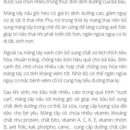
được lựa chọn nhiều trong thực đơn dinh dưỡng của bà bầu.
Măng tây nấu giò heo có giá trị dinh dưỡng cao, giảm nguy
cơ dị tật ở thai nhi
:
Phụ nữ trong thời kỳ mang thai nên bổ
sung măng tây trong chế độ ăn uống để tăng cường axit folic
giúp trí não thai nhi phát triển tốt hơn, ngăn ngừa nguy cơ bị
dị tật, sinh non.
Ngoài ra, măng tây xanh còn bổ sung chất xơ kích thích tiêu
hóa, nhuận tràng, chống táo bón hiệu quả cho bà bầu. Bên
cạnh đó, nhờ chứa nhiều các hợp chất chống oxy hóa nên
măng tây có tính kháng viêm tốt. Nhờ đó có thể ngăn ngừa
nguy cơ mắc bệnh viêm cổ tử cung hay tiểu đường thai kỳ.
Sau khi sinh, mẹ bầu mất nhiều calo trong quá trình “vượt
cạn”, măng tây nấu với móng giò sẽ giúp mẹ bầu bổ sung
chất dinh dưỡng cho cơ thể, lợi sữa, cung cấp lượng sữa dồi
dào cho bé yêu. Măng tây có chứa nhiều vitamin, khoáng
chất như protein, chất béo, vitamin A, C, K, E, vitamin nhóm
B, axit folic, kali, photpho, canxi,… cung cấp dưỡng chất cần