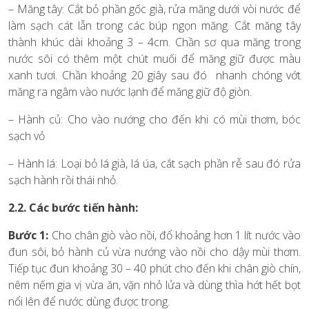
– Măng tây: Cắt bỏ phần gốc già, rửa măng dưới vòi nước để
làm sạch cát lẫn trong các búp ngọn măng. Cắt măng tây
thành khúc dài khoảng 3 – 4cm. Chần sơ qua măng trong
nước sôi có thêm một chút muối để măng giữ được màu
xanh tươi. Chần khoảng 20 giây sau đó nhanh chóng vớt
măng ra ngâm vào nước lạnh để măng giữ độ giòn.
– Hành củ: Cho vào nướng cho đến khi có mùi thơm, bóc
sạch vỏ
– Hành lá: Loại bỏ lá già, lá úa, cắt sạch phần rễ sau đó rửa
sạch hành rồi thái nhỏ.
2.2. Các bước tiến hành:
Bước 1:
Cho chân giò vào nồi, đổ khoảng hơn 1 lít nước vào
đun sôi, bỏ hành củ vừa nướng vào nồi cho dậy mùi thơm.
Tiếp tục đun khoảng 30 – 40 phút cho đến khi chân giò chín,
nêm nếm gia vị vừa ăn, vặn nhỏ lửa và dùng thìa hớt hết bọt
nổi lên để nước dùng được trong.