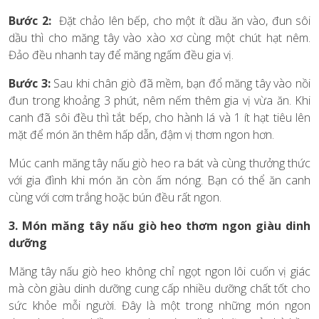
Bước 2:
Đặt chảo lên bếp, cho một ít dầu ăn vào, đun sôi
dầu thì cho măng tây vào xào xơ cùng một chút hạt nêm.
Đảo đều nhanh tay để măng ngấm đều gia vị.
Bước 3:
Sau khi chân giò đã mềm, bạn đổ măng tây vào nồi
đun trong khoảng 3 phút, nêm nếm thêm gia vị vừa ăn. Khi
canh đã sôi đều thì tắt bếp, cho hành lá và 1 ít hạt tiêu lên
mặt để món ăn thêm hấp dẫn, đậm vị thơm ngon hơn.
Múc canh măng tây nấu giò heo ra bát và cùng thưởng thức
với gia đình khi món ăn còn ấm nóng. Bạn có thể ăn canh
cùng với cơm trắng hoặc bún đều rất ngon.
3. Món măng tây nấu giò heo thơm ngon giàu dinh
dưỡng
Măng tây nấu giò heo không chỉ ngọt ngon lôi cuốn vị giác
mà còn giàu dinh dưỡng cung cấp nhiều dưỡng chất tốt cho
sức khỏe mỗi người. Đây là một trong những món ngon