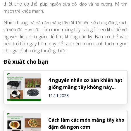
thiết cho cơ thể,
giúp nguồn sữa dồi dào và hệ xương, hệ tim
mạch trẻ khỏe mạnh.
Nhìn chung,
bà bầu ăn măng tây rất tốt nếu sử dụng đúng cách
àm món măng tây nấu giò heo khá dễ với
và vừa đủ. Hơn nữa, l
nguyên liệu đơn giản, dễ tìm, không cầu kỳ. Bạn có thể vào
bếp trổ tài ngay hôm nay để tạo nên món canh thơm ngon
cho gia đình cùng thưởng thức.
Đề xuất cho bạn
4 nguyên nhân cơ bản khiến hạt
giống măng tây không nảy
mầm
11.11.2023
Cách làm các món măng tây kho
đậm đà ngon cơm