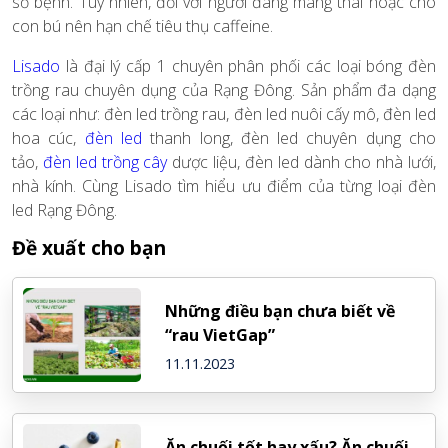
số bệnh. Tuy nhiên, đối với người đang mang thai hoặc cho
con bú nên hạn chế tiêu thụ caffeine.
Lisado
là đại lý cấp 1 chuyên phân phối các loại bóng đèn
trồng rau chuyên dụng của Rạng Đông. Sản phẩm đa dạng
các loại như: đèn led trồng rau, đèn led nuôi cấy mô, đèn led
hoa cúc,
đèn led
thanh long, đèn led chuyên dụng cho
tảo,
đèn led trồng cây
dược liệu, đèn led dành cho nhà lưới,
nhà kính. Cùng Lisado tìm hiểu ưu điểm của từng loại đèn
led Rạng Đông.
Đề xuất cho bạn
Những điều bạn chưa biết về
“rau VietGap”
11.11.2023
Ăn chuối tốt hay xấu? Ăn chuối