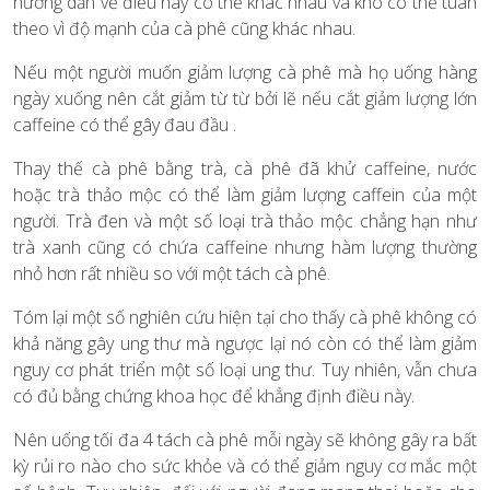
hướng dẫn về điều này có thể khác nhau và khó có thể tuân
theo vì độ mạnh của cà phê cũng khác nhau.
Nếu một người muốn giảm lượng cà phê mà họ uống hàng
ngày xuống nên cắt giảm từ từ bởi lẽ nếu cắt giảm lượng lớn
caffeine có thể gây đau đầu .
Thay thế cà phê bằng trà, cà phê đã khử caffeine, nước
hoặc trà thảo mộc có thể làm giảm lượng caffein của một
người. Trà đen và một số loại trà thảo mộc chẳng hạn như
trà xanh cũng có chứa caffeine nhưng hàm lượng thường
nhỏ hơn rất nhiều so với một tách cà phê.
Tóm lại một số nghiên cứu hiện tại cho thấy cà phê không có
khả năng gây ung thư mà ngược lại nó còn có thể làm giảm
nguy cơ phát triển một số loại ung thư. Tuy nhiên, vẫn chưa
có đủ bằng chứng khoa học để khẳng định điều này.
Nên uống tối đa 4 tách cà phê mỗi ngày sẽ không gây ra bất
kỳ rủi ro nào cho sức khỏe và có thể giảm nguy cơ mắc một