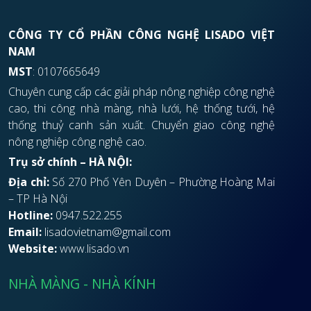
CÔNG TY CỔ PHẦN CÔNG NGHỆ LISADO VIỆT
NAM
MST
: 0107665649
Chuyên cung cấp các giải pháp nông nghiệp công nghệ
cao, thi công nhà màng, nhà lưới, hệ thống tưới, hệ
thống thuỷ canh sản xuất. Chuyển giao công nghệ
nông nghiệp công nghệ cao.
Trụ sở chính – HÀ NỘI:
Địa chỉ:
Số 270 Phố Yên Duyên – Phường Hoàng Mai
– TP Hà Nội
Hotline:
0947.522.255
Email:
lisadovietnam@gmail.com
Website:
www.lisado.vn
NHÀ MÀNG - NHÀ KÍNH