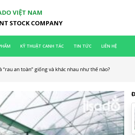
ADO VIỆT NAM
INT STOCK COMPANY
PHẨM
KỸ THUẬT CANH TÁC
TIN TỨC
LIÊN HỆ
à “rau an toàn” giống và khác nhau như thế nào?
Đ