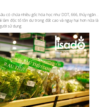
ừ sâu có chứa nhiều gốc hóa học như DDT, 666, thủy ngân…
i làm độc tố tồn dư trong đất cao và nguy hại hơn nữa là
gười sử dụng.