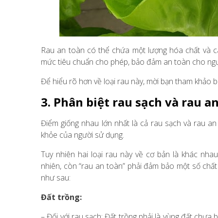
Rau an toàn có thể chứa một lượng hóa chất và các
mức tiêu chuẩn cho phép, bảo đảm an toàn cho ngườ
Để hiểu rõ hơn về loại rau này, mời bạn tham khảo bà
3. Phân biệt rau sạch và rau a
Điểm giống nhau lớn nhất là cả rau sạch và rau a
khỏe của người sử dụng.
Tuy nhiên hai loại rau này về cơ bản là khác nha
nhiên, còn “rau an toàn” phải đảm bảo một số chấ
như sau:
Đất trồng:
– Đối với rau sạch: Đất trồng phải là vùng đất chưa 