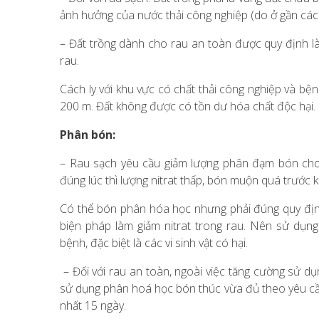
ảnh hưởng của nước thải công nghiệp (do ở gần các 
– Đất trồng dành cho rau an toàn được quy định là
rau.
Cách ly với khu vực có chất thải công nghiệp và bệnh 
200 m. Đất không được có tồn dư hóa chất độc hại.
Phân bón:
– Rau sạch yêu cầu giảm lượng phân đạm bón cho 
đúng lúc thì lượng nitrat thấp, bón muộn quá trước kh
Có thể bón phân hóa học nhưng phải đúng quy định
biện pháp làm giảm nitrat trong rau. Nên sử dụ
bệnh, đặc biệt là các vi sinh vật có hại.
– Đối với rau an toàn, ngoài việc tăng cường sử d
sử dụng phân hoá học bón thúc vừa đủ theo yêu cầu 
nhất 15 ngày.