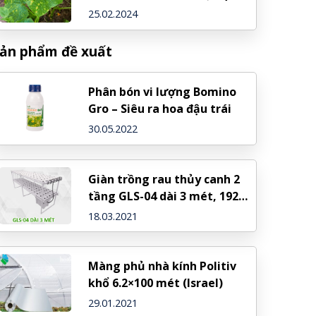
25.02.2024
ản phẩm đề xuất
Phân bón vi lượng Bomino
Gro – Siêu ra hoa đậu trái
30.05.2022
Giàn trồng rau thủy canh 2
tầng GLS-04 dài 3 mét, 192
rọ trồng
18.03.2021
Màng phủ nhà kính Politiv
khổ 6.2×100 mét (Israel)
29.01.2021