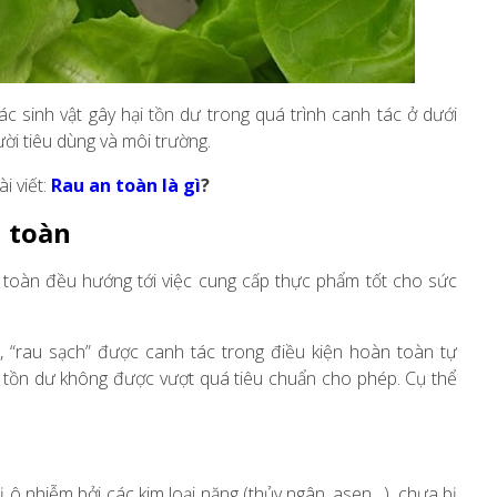
 sinh vật gây hại tồn dư trong quá trình canh tác ở dưới
i tiêu dùng và môi trường.
i viết:
Rau an toàn là gì
?
n toàn
n toàn đều hướng tới việc cung cấp thực phẩm tốt cho sức
u, “rau sạch” được canh tác trong điều kiện hoàn toàn tự
t tồn dư không được vượt quá tiêu chuẩn cho phép. Cụ thể
bị ô nhiễm bởi các kim loại nặng (thủy ngân, asen…), chưa bị