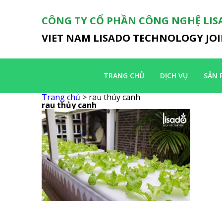
CÔNG TY CỔ PHẦN CÔNG NGHỆ LIS
VIET NAM LISADO TECHNOLOGY JO
TRANG CHỦ
DỊCH VỤ
SẢN 
Trang chủ
> rau thủy canh
rau thủy canh