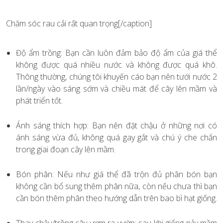
Chăm sóc rau cải rất quan trọng[/caption]
Độ ẩm trồng: Bạn cần luôn đảm bảo độ ẩm của giá thể
không được quá nhiều nước và không được quá khô.
Thông thường, chúng tôi khuyến cáo bạn nên tưới nước 2
lần/ngày vào sáng sớm và chiều mát để cây lên mầm và
phát triển tốt.
Ánh sáng thích hợp: Bạn nên đặt chậu ở những nơi có
ánh sáng vừa đủ, không quá gay gắt và chú ý che chắn
trong giai đoạn cây lên mầm.
Bón phân: Nếu như giá thể đã trộn đủ phân bón bạn
không cần bổ sung thêm phân nữa, còn nếu chưa thì bạn
cần bón thêm phân theo hướng dẫn trên bao bì hạt giống.
Thay chậu/trồng cây ươm ra vườn: sau khi giống nảy mầm