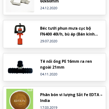
60x60mm
24.12.2020
Béc tưới phun mưa cục bộ
FN400 40l/h, bù áp (Bán kính
ngắn)
29.07.2020
Tê nối ống PE 16mm ra ren
ngoài 21mm
04.11.2020
Phân bón vi lượng Sắt Fe EDTA –
India
17.03.2019