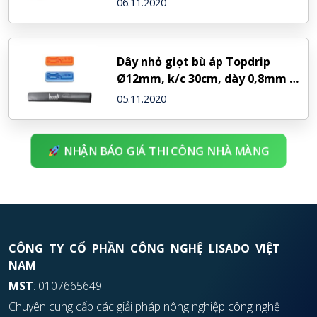
06.11.2020
Dây nhỏ giọt bù áp Topdrip
Ø12mm, k/c 30cm, dày 0,8mm –
NDJ (Israel)
05.11.2020
NHẬN BÁO GIÁ THI CÔNG NHÀ MÀNG
CÔNG TY CỔ PHẦN CÔNG NGHỆ LISADO VIỆT
NAM
MST
: 0107665649
Chuyên cung cấp các giải pháp nông nghiệp công nghệ