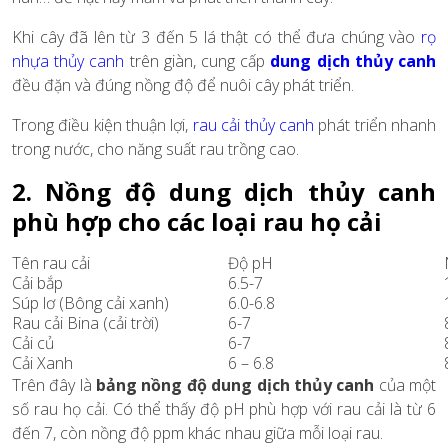
Khi cây đã lên từ 3 đến 5 lá thật có thể đưa chúng vào
rọ
nhựa thủy canh
trên giàn, cung cấp
dung dịch thủy canh
đều đặn và đúng nồng độ để nuôi cây phát triển.
Trong điều kiện thuận lợi,
rau cải thủy canh
phát triển nhanh
trong nước, cho năng suất rau trồng cao.
2. Nồng độ dung dịch thủy canh
phù hợp cho các loại rau họ cải
Tên rau cải
Độ pH
Cải bắp
6.5-7
Súp lơ (Bông cải xanh)
6.0-6.8
Rau cải Bina (cải trời)
6-7
Cải củ
6-7
Cải Xanh
6 – 6.8
Trên đây là
bảng nồng độ dung dịch thủy canh
của một
số rau họ cải. Có thể thấy độ pH phù hợp với rau cải là từ 6
đến 7, còn nồng độ ppm khác nhau giữa mỗi loại rau.