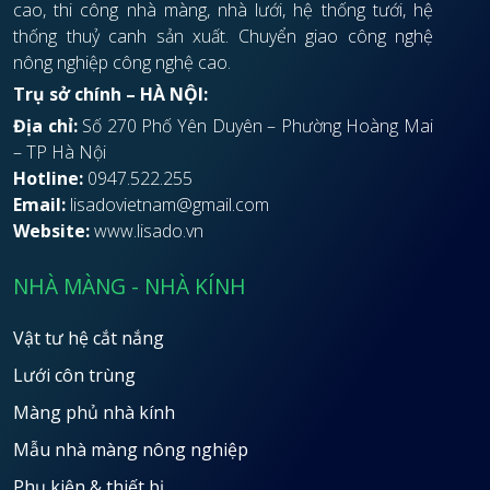
cao, thi công nhà màng, nhà lưới, hệ thống tưới, hệ
thống thuỷ canh sản xuất. Chuyển giao công nghệ
nông nghiệp công nghệ cao.
Trụ sở chính – HÀ NỘI:
Địa chỉ:
Số 270 Phố Yên Duyên – Phường Hoàng Mai
– TP Hà Nội
Hotline:
0947.522.255
Email:
lisadovietnam@gmail.com
Website:
www.lisado.vn
NHÀ MÀNG - NHÀ KÍNH
Vật tư hệ cắt nắng
Lưới côn trùng
Màng phủ nhà kính
Mẫu nhà màng nông nghiệp
Phụ kiện & thiết bị