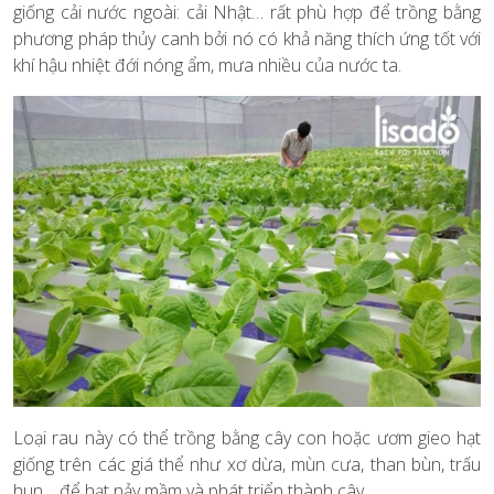
giống cải nước ngoài: cải Nhật… rất phù hợp để trồng bằng
phương pháp thủy canh bởi nó có khả năng thích ứng tốt với
khí hậu nhiệt đới nóng ẩm, mưa nhiều của nước ta.
Loại rau này có thể trồng bằng cây con hoặc ươm gieo hạt
giống trên các giá thể như xơ dừa, mùn cưa, than bùn, trấu
hun… để hạt nảy mầm và phát triển thành cây.