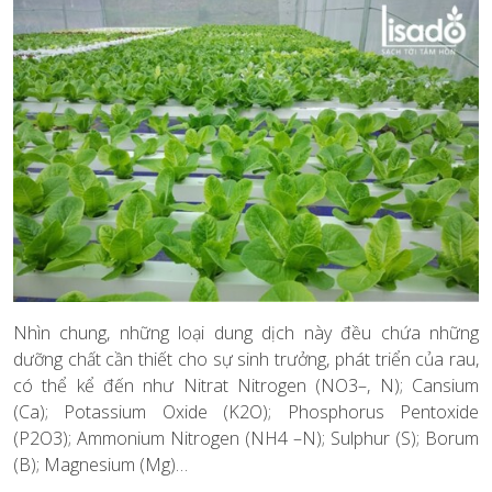
Nhìn chung, những loại dung dịch này đều chứa những
dưỡng chất cần thiết cho sự sinh trưởng, phát triển của rau,
có thể kể đến như Nitrat Nitrogen (NO3–, N); Cansium
(Ca); Potassium Oxide (K2O); Phosphorus Pentoxide
(P2O3); Ammonium Nitrogen (NH4 –N); Sulphur (S); Borum
(B); Magnesium (Mg)…