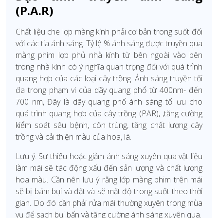
(P.A.R)
Chất liệu che lợp màng kính phải cơ bản trong suốt đối
với các tia ánh sáng. Tỷ lệ % ánh sáng được truyền qua
màng phim lợp phủ nhà kính từ bên ngoài vào bên
trong nhà kính có ý nghĩa quan trọng đối với quá trình
quang hợp của các loại cây trồng. Ánh sáng truyền tối
đa trong phạm vi của dãy quang phổ từ 400nm- đến
700 nm, Đây là dãy quang phổ ánh sáng tối ưu cho
quá trình quang hợp của cây trồng (PAR), ,tăng cường
kiểm soát sâu bệnh, côn trùng, tăng chất lượng cây
trồng và cải thiện màu của hoa, lá.
Lưu ý: Sự thiếu hoặc giảm ánh sáng xuyên qua vật liệu
làm mái sẽ tác động xấu đến sản lượng và chất lượng
hoa màu. Cần nên lưu ý rằng lớp màng phim trên mái
sẽ bị bám bụi và đất và sẽ mất độ trong suốt theo thời
gian. Do đó cần phải rửa mái thường xuyên trong mùa
vụ để sạch bụi bẩn và tăng cường ánh sáng xuyên qua.