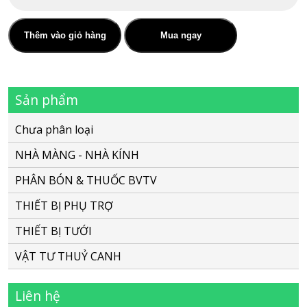
Màng
phủ
nhà
Thêm vào giỏ hàng
Mua ngay
kính
Politiv
Sản phẩm
khổ
4.7x100
Chưa phân loại
mét
NHÀ MÀNG - NHÀ KÍNH
(Israel)
PHÂN BÓN & THUỐC BVTV
số
lượng
THIẾT BỊ PHỤ TRỢ
THIẾT BỊ TƯỚI
VẬT TƯ THUỶ CANH
Liên hệ