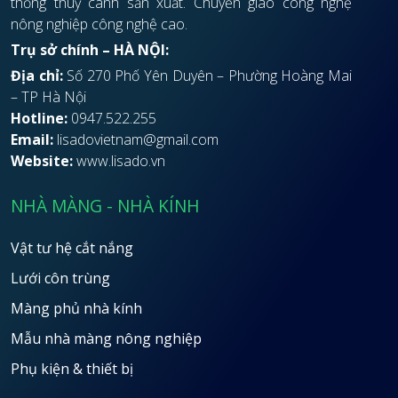
thống thuỷ canh sản xuất. Chuyển giao công nghệ
nông nghiệp công nghệ cao.
Trụ sở chính – HÀ NỘI:
Địa chỉ:
Số 270 Phố Yên Duyên – Phường Hoàng Mai
– TP Hà Nội
Hotline:
0947.522.255
Email:
lisadovietnam@gmail.com
Website:
www.lisado.vn
NHÀ MÀNG - NHÀ KÍNH
Vật tư hệ cắt nắng
Lưới côn trùng
Màng phủ nhà kính
Mẫu nhà màng nông nghiệp
Phụ kiện & thiết bị