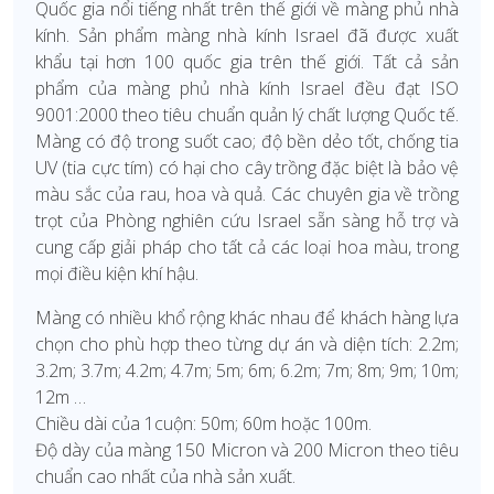
Quốc gia nổi tiếng nhất trên thế giới về màng phủ nhà
kính. Sản phẩm màng nhà kính Israel đã được xuất
khẩu tại hơn 100 quốc gia trên thế giới. Tất cả sản
phẩm của màng phủ nhà kính Israel đều đạt ISO
9001:2000 theo tiêu chuẩn quản lý chất lượng Quốc tế.
Màng có độ trong suốt cao; độ bền dẻo tốt, chống tia
UV (tia cực tím) có hại cho cây trồng đặc biệt là bảo vệ
màu sắc của rau, hoa và quả. Các chuyên gia về trồng
trọt của Phòng nghiên cứu Israel sẵn sàng hỗ trợ và
cung cấp giải pháp cho tất cả các loại hoa màu, trong
mọi điều kiện khí hậu.
Màng có nhiều khổ rộng khác nhau để khách hàng lựa
chọn cho phù hợp theo từng dự án và diện tích: 2.2m;
3.2m; 3.7m; 4.2m; 4.7m; 5m; 6m; 6.2m; 7m; 8m; 9m; 10m;
12m …
Chiều dài của 1cuộn: 50m; 60m hoặc 100m.
Độ dày của màng 150 Micron và 200 Micron theo tiêu
chuẩn cao nhất của nhà sản xuất.