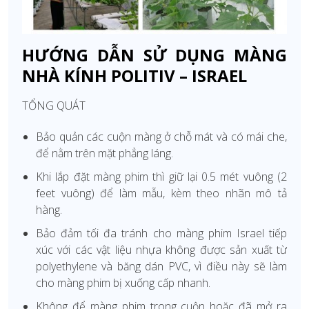
HƯỚNG DẪN SỬ DỤNG MÀNG
NHÀ KÍNH POLITIV – ISRAEL
TỔNG QUÁT
Bảo quản các cuộn màng ở chỗ mát và có mái che,
để nằm trên mặt phẳng láng.
Khi lắp đặt màng phim thì giữ lại 0.5 mét vuông (2
feet vuông) để làm mẫu, kèm theo nhãn mô tả
hàng.
Bảo đảm tối đa tránh cho màng phim Israel tiếp
xúc với các vật liệu nhựa không được sản xuất từ
polyethylene và băng dán PVC, vì điều này sẽ làm
cho màng phim bị xuống cấp nhanh.
Không để màng phim trong cuộn hoặc đã mở ra