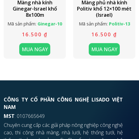
Màng nhà kính
Màng phủ nhà kính
Ginegar-Israel khổ
Politiv khổ 12×100 mét
8x100m
(Israel)
Mã sản phẩm:
Ginegar-10
Mã sản phẩm:
Politiv-13
16.500
₫
16.500
₫
MUA NGAY
MUA NGAY
CÔNG TY CỔ PHẦN CÔNG NGHỆ LISADO VIỆT
NAM
MST
: 0107665649
Chuyên cung cấp các giải pháp nông nghiệp công nghệ
cao, thi công nhà màng, nhà lưới, hệ thống tưới, hệ