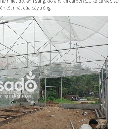
hư nhiệt độ, ánh sáng, độ ẩm, khí carbonic,… kể cả việc sử
ển tốt nhất của cây trồng;