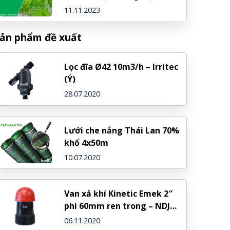
11.11.2023
ản phẩm đề xuất
Lọc đĩa Ø42 10m3/h – Irritec
(Ý)
28.07.2020
Lưới che nắng Thái Lan 70%
khổ 4x50m
10.07.2020
Van xả khí Kinetic Emek 2″
phi 60mm ren trong – NDJ
(Israel)
06.11.2020