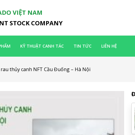
ADO VIỆT NAM
INT STOCK COMPANY
PHẨM
KỸ THUẬT CANH TÁC
TIN TỨC
LIÊN HỆ
g rau thủy canh NFT Cầu Đuống – Hà Nội
Đ