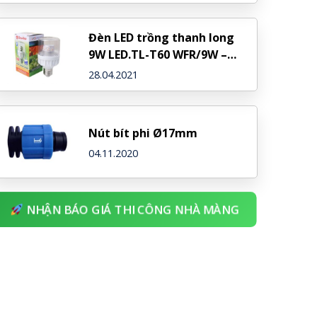
Đèn LED trồng thanh long
9W LED.TL-T60 WFR/9W –
Rạng Đông
28.04.2021
Nút bít phi Ø17mm
04.11.2020
NHẬN BÁO GIÁ THI CÔNG NHÀ MÀNG