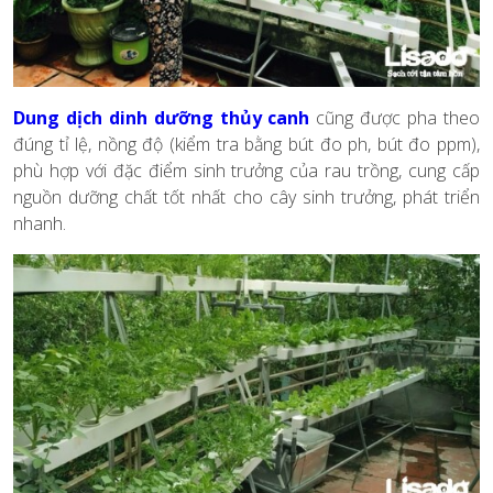
Dung dịch dinh dưỡng thủy canh
cũng được pha theo
đúng tỉ lệ, nồng độ (kiểm tra bằng bút đo ph, bút đo ppm),
phù hợp với đặc điểm sinh trưởng của rau trồng, cung cấp
nguồn dưỡng chất tốt nhất cho cây sinh trưởng, phát triển
nhanh.