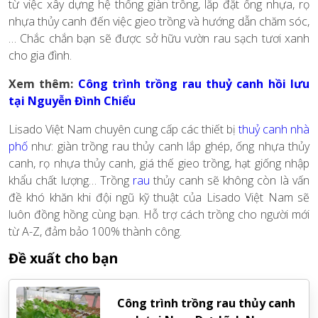
từ việc xây dựng hệ thống giàn trồng, lắp đặt ống nhựa, rọ
nhựa thủy canh đến việc gieo trồng và hướng dẫn chăm sóc,
… Chắc chắn bạn sẽ được sở hữu vườn rau sạch tươi xanh
cho gia đình.
Xem thêm:
Công trình trồng rau thuỷ canh hồi lưu
tại Nguyễn Đình Chiểu
Lisado Việt Nam chuyên cung cấp các thiết bị
thuỷ canh nhà
phố
như: giàn trồng rau thủy canh lắp ghép, ống nhựa thủy
canh, rọ nhựa thủy canh, giá thế gieo trồng, hạt giống nhập
khẩu chất lượng… Trồng
rau
thủy canh sẽ không còn là vấn
đề khó khăn khi đội ngũ kỹ thuật của Lisado Việt Nam sẽ
luôn đồng hồng cùng bạn. Hỗ trợ cách trồng cho người mới
từ A-Z, đảm bảo 100% thành công.
Đề xuất cho bạn
Công trình trồng rau thủy canh