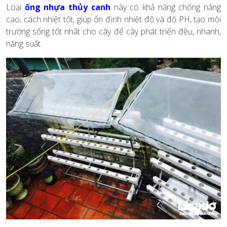
Loại
ống nhựa thủy canh
này có khả năng chống nắng
cao, cách nhiệt tốt, giúp ổn định nhiệt độ và độ PH, tạo môi
trường sống tốt nhất cho cây để cây phát triển đều, nhanh,
năng suất.