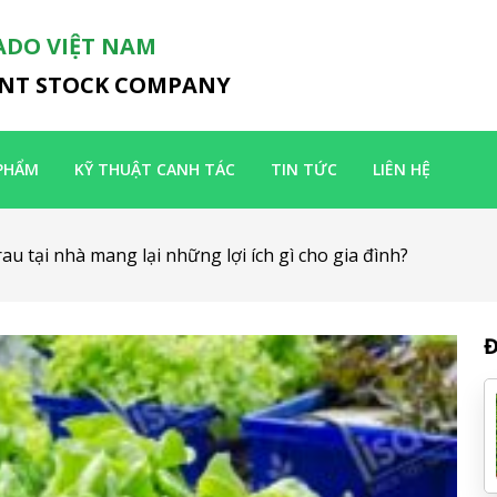
ADO VIỆT NAM
INT STOCK COMPANY
PHẨM
KỸ THUẬT CANH TÁC
TIN TỨC
LIÊN HỆ
au tại nhà mang lại những lợi ích gì cho gia đình?
Đ