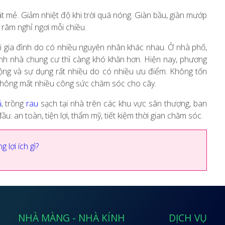
át mẻ. Giảm nhiệt độ khi trời quá nóng. Giàn bầu, giàn mướp
râm nghỉ ngơi mỗi chiều.
tại gia đình do có nhiều nguyên nhân khác nhau. Ở nhà phố,
 đình nhà chung cư thì càng khó khăn hơn. Hiện nay, phương
ng và sự dụng rất nhiều do có nhiều ưu điểm. Không tốn
 không mất nhiều công sức chăm sóc cho cây.
ả
, trồng
rau
sạch tại nhà trên các khu vực sân thượng, ban
: an toàn, tiện lợi, thẩm mỹ, tiết kiệm thời gian chăm sóc.
lợi ích gì?
NHÀ MÀNG - NHÀ KÍNH
DỊCH VỤ