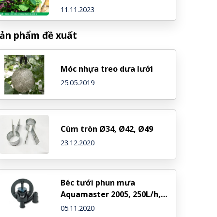
11.11.2023
ản phẩm đề xuất
Móc nhựa treo dưa lưới
25.05.2019
Cùm tròn Ø34, Ø42, Ø49
23.12.2020
Béc tưới phun mưa
Aquamaster 2005, 250L/h,
chân 1/2″ phi 21 ren ngoài –
05.11.2020