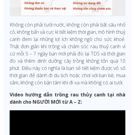
Không còn phải tưới nước, không còn phải bắt sâu nhổ
cỏ, không bẩn và cực kì tiết kiệm thời gian, mô hình thuỷ
canh đem lại những lợi ích không ngờ cho sức khoẻ.
Thật đơn giản khi trồng và chăm sóc rau thuỷ canh vì
cứ mỗi 5 – 7 ngày bạn mới phải đo lại TDS và thời gian
đo và thêm dinh dưỡng cây trồng không tốn quá 10
phút. Điều này có nghĩa là bạn sẽ tiết kiệm được vô số
thời gian để dành đi du lịch hoặc chơi với bạn bè, mua
sắm, không còn bận tâm khi đi xa mà không có ai tưới.
Video hướng dẫn trồng rau thủy canh tại nhà
dành cho NGƯỜI MỚI từ A – Z: