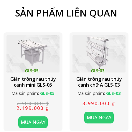
SẢN PHẨM LIÊN QUAN
Giàn trồng rau thủy
Giàn trồng rau thủy
canh mini GLS-05
canh chữ A GLS-03
Mã sản phẩm:
GLS-05
Mã sản phẩm:
GLS-03
2.500.000
₫
3.990.000
₫
Giá
Giá
2.199.000
₫
gốc
hiện
là:
tại
MUA NGAY
2.500.000 ₫.
là:
MUA NGAY
2.199.000 ₫.