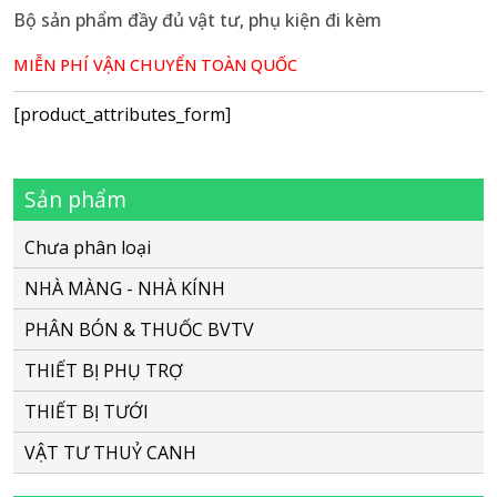
Bộ sản phẩm đầy đủ vật tư, phụ kiện đi kèm
MIỄN PHÍ VẬN CHUYỂN TOÀN QUỐC
[product_attributes_form]
Sản phẩm
Chưa phân loại
NHÀ MÀNG - NHÀ KÍNH
PHÂN BÓN & THUỐC BVTV
THIẾT BỊ PHỤ TRỢ
THIẾT BỊ TƯỚI
VẬT TƯ THUỶ CANH