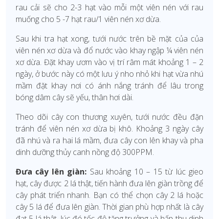
rau cải sẽ cho 2-3 hạt vào mỗi một viên nén với rau
muống cho 5 -7 hạt rau/1 viên nén xơ dừa.
Sau khi tra hạt xong, tưới nước trên bề mặt của của
viên nén xơ dừa và đổ nước vào khay ngập ¼ viên nén
xơ dừa. Đặt khay ươm vào vị trí râm mát khoảng 1 – 2
ngày, ở bước này có một lưu ý nho nhỏ khi hạt vừa nhú
mầm đặt khay nơi có ánh nắng tránh để lâu trong
bóng dâm cây sẽ yếu, thân hơi dài.
Theo dõi cây con thương xuyên, tưới nước đều đặn
tránh để viên nén xơ dừa bị khô. Khoảng 3 ngày cây
đã nhú và ra hai lá mầm, đưa cây con lên khay và pha
dinh dưỡng thủy canh nồng độ 300PPM.
Đưa cây lên giàn:
Sau khoảng 10 – 15 từ lúc gieo
hạt, cây được 2 lá thật, tiến hành đưa lên giàn trồng để
cây phát triển nhanh. Bạn có thể chọn cây 2 lá hoặc
cây 5 lá để đưa lên giàn. Thời gian phù hợp nhất là cây
đạt 5 lá thật, lúc đó tốc độ tăng trưởng và hấp thu dinh