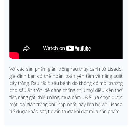
Với các sản phẩm giàn trồng rau thủy canh từ Lisado,
gia đình bạn có thể hoàn toàn yên tâm về năng suất
cây trồng. Rau rất ít sâu bệnh do không có môi trường
cho sâu ẩn trốn, dễ dàng chống chịu mọi điều kiện thời
tiết, nắng gắt, thiếu nắng, mưa dầm… Để lựa chọn được
một loại giàn trồng phù hợp nhất, hãy liên hệ với Lisado
để được khảo sát, tư vấn trước khi đặt mua sản phẩm.