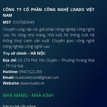
CÔNG TY CỔ PHẦN CÔNG NGHỆ LISADO VIỆT
NAM
MST
: 0107665649
Chuyên cung cấp các giải pháp nông nghiệp công nghệ
cao, thi công nhà màng, nhà lưới, hệ thống tưới, hệ
thống thuỷ canh sản xuất. Chuyển giao công nghệ
nông nghiệp công nghệ cao.
Trụ sở chính – HÀ NỘI:
Địa chỉ:
Số 270 Phố Yên Duyên – Phường Hoàng Mai
– TP Hà Nội
Hotline:
0947.522.255
Email:
lisadovietnam@gmail.com
Website:
www.lisado.vn
NHÀ MÀNG - NHÀ KÍNH
Vật tư hệ cắt nắng