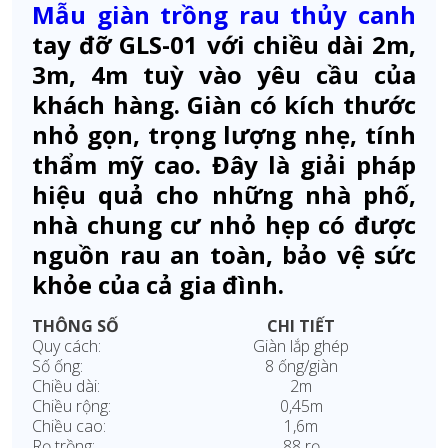
Mẫu giàn trồng rau thủy canh
tay đỡ GLS-01 với chiều dài 2m,
3m, 4m tuỳ vào yêu cầu của
khách hàng. Giàn có kích thước
nhỏ gọn, trọng lượng nhẹ, tính
thẩm mỹ cao. Đây là giải pháp
hiệu quả cho những nhà phố,
nhà chung cư nhỏ hẹp có được
nguồn rau an toàn, bảo vệ sức
khỏe của cả gia đình.
THÔNG SỐ
CHI TIẾT
Quy cách:
Giàn lắp ghép
Số ống:
8 ống/giàn
Chiều dài:
2m
Chiều rộng:
0,45m
Chiều cao:
1,6m
Rọ trồng:
88 rọ