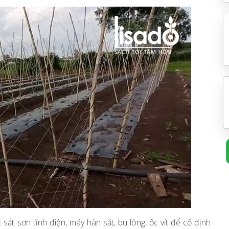
 sắt sơn tĩnh điện, máy hàn sắt, bu lông, ốc vít để cố định