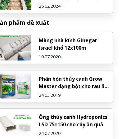
dẫn và bước đi chi tiết
25.02.2024
ản phẩm đề xuất
Màng nhà kính Ginegar-
Israel khổ 12x100m
10.07.2020
Phân bón thủy canh Grow
Master dạng bột cho rau ăn
lá
24.03.2019
Ống thủy canh Hydroponics
LSD 75×150 cho cây ăn quả
24.07.2020