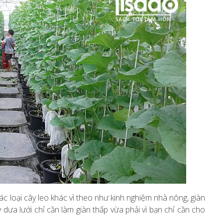
c loại cây leo khác vì theo như kinh nghiệm nhà nông, giàn
y dưa lưới chỉ cần làm giàn thấp vừa phải vì bạn chỉ cần cho