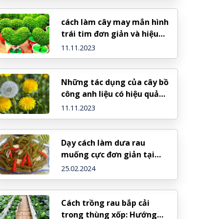
cách làm cây may mắn hình
trái tim đơn giản và hiệu
quả ngay tại nhà
11.11.2023
Những tác dụng của cây bồ
công anh liệu có hiệu quả
như lời đồn?
11.11.2023
Dạy cách làm dưa rau
muống cực đơn giản tại
nhà, ngon chuẩn vị
25.02.2024
Cách trồng rau bắp cải
trong thùng xốp: Hướng