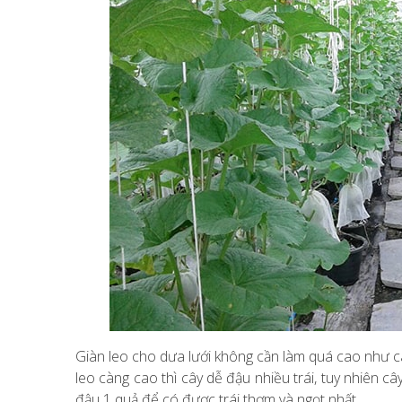
Giàn leo cho dưa lưới không cần làm quá cao như cá
leo càng cao thì cây dễ đậu nhiều trái, tuy nhiên câ
đậu 1 quả để có được trái thơm và ngọt nhất.