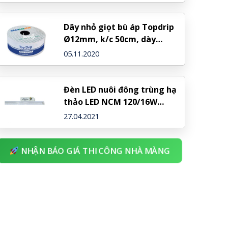
Dây nhỏ giọt bù áp Topdrip
Ø12mm, k/c 50cm, dày
0,8mm – NDJ (Israel)
05.11.2020
Đèn LED nuôi đông trùng hạ
thảo LED NCM 120/16W
Dimming – Rạng Đông
27.04.2021
NHẬN BÁO GIÁ THI CÔNG NHÀ MÀNG