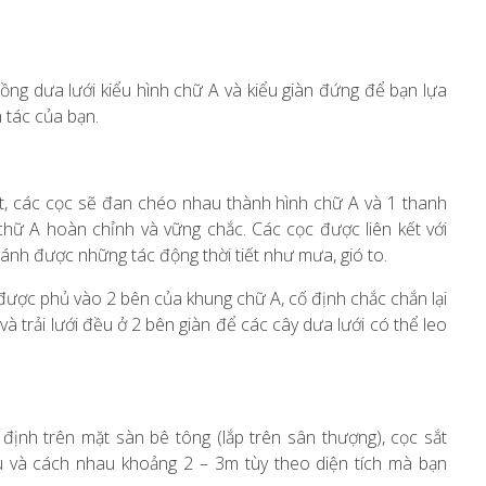
ồng dưa lưới kiểu hình chữ A và kiểu giàn đứng để bạn lựa
 tác của bạn.
ất, các cọc sẽ đan chéo nhau thành hình chữ A và 1 thanh
hữ A hoàn chỉnh và vững chắc. Các cọc được liên kết với
nh được những tác động thời tiết như mưa, gió to.
 được phủ vào 2 bên của khung chữ A, cố định chắc chắn lại
à trải lưới đều ở 2 bên giàn để các cây dưa lưới có thể leo
ịnh trên mặt sàn bê tông (lắp trên sân thượng), cọc sắt
u và cách nhau khoảng 2 – 3m tùy theo diện tích mà bạn