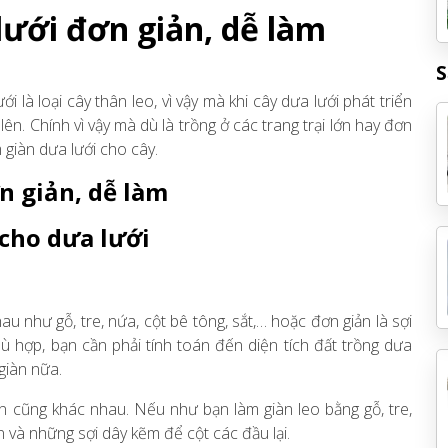
ưới đơn giản, dễ làm
S
ưới là loại cây thân leo, vì vậy mà khi cây dưa lưới phát triển
ên. Chính vì vậy mà dù là trồng ở các trang trại lớn hay đơn
m giàn dưa lưới cho cây.
giản, dễ làm
 cho dưa lưới
u như gỗ, tre, nứa, cột bê tông, sắt,… hoặc đơn giản là sợi
hù hợp, bạn cần phải tính toán đến diện tích đất trồng dưa
giàn nữa.
àn cũng khác nhau. Nếu như bạn làm giàn leo bằng gỗ, tre,
 và những sợi dây kẽm để cột các đầu lại.