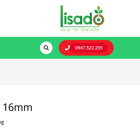
0947.522.255
g 16mm
ng