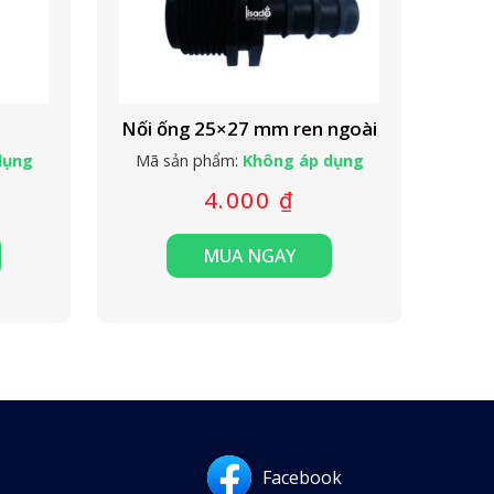
Nối ống 25×27 mm ren ngoài
dụng
Mã sản phẩm:
Không áp dụng
4.000
₫
MUA NGAY
Facebook