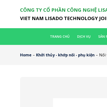
CÔNG TY CỔ PHẦN CÔNG NGHỆ LIS
VIET NAM LISADO TECHNOLOGY JO
TRANG CHỦ
DỊCH VỤ
SẢN 
Home
–
Khởi thủy - khớp nối - phụ kiện
–
Nối