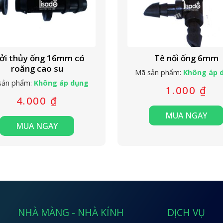
ởi thủy ống 16mm có
Tê nối ống 6mm
roăng cao su
Mã sản phẩm:
Không áp 
sản phẩm:
Không áp dụng
1.000
₫
4.000
₫
MUA NGAY
MUA NGAY
NHÀ MÀNG - NHÀ KÍNH
DỊCH VỤ