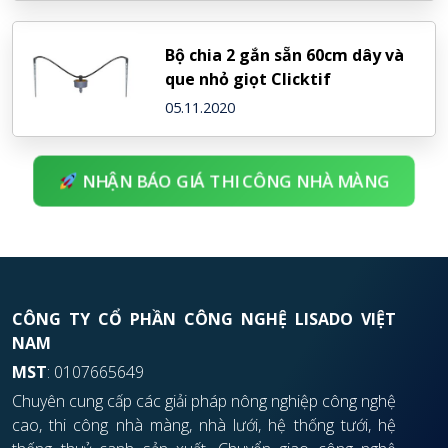
Bộ chia 2 gắn sẵn 60cm dây và
que nhỏ giọt Clicktif
05.11.2020
NHẬN BÁO GIÁ THI CÔNG NHÀ MÀNG
CÔNG TY CỔ PHẦN CÔNG NGHỆ LISADO VIỆT
NAM
MST
: 0107665649
Chuyên cung cấp các giải pháp nông nghiệp công nghệ
cao, thi công nhà màng, nhà lưới, hệ thống tưới, hệ