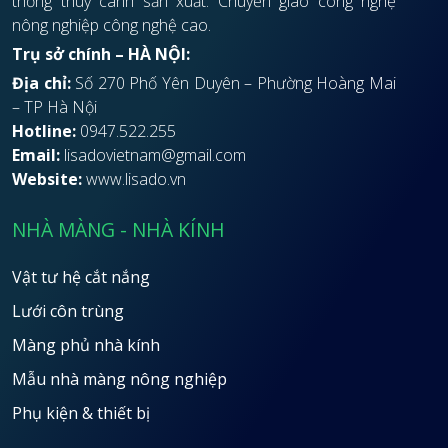
thống thuỷ canh sản xuất. Chuyển giao công nghệ
nông nghiệp công nghệ cao.
Trụ sở chính – HÀ NỘI:
Địa chỉ:
Số 270 Phố Yên Duyên – Phường Hoàng Mai
– TP Hà Nội
Hotline:
0947.522.255
Email:
lisadovietnam@gmail.com
Website:
www.lisado.vn
NHÀ MÀNG - NHÀ KÍNH
Vật tư hệ cắt nắng
Lưới côn trùng
Màng phủ nhà kính
Mẫu nhà màng nông nghiệp
Phụ kiện & thiết bị