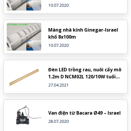
10.07.2020
Màng nhà kính Ginegar-Israel
khổ 8x100m
10.07.2020
Đèn LED trồng rau, nuôi cấy mô
1.2m D NCM02L 120/10W tuổi
thọ 20000 giờ – Rạng Đông
27.04.2021
Van điện từ Bacara Ø49 – Israel
28.07.2020