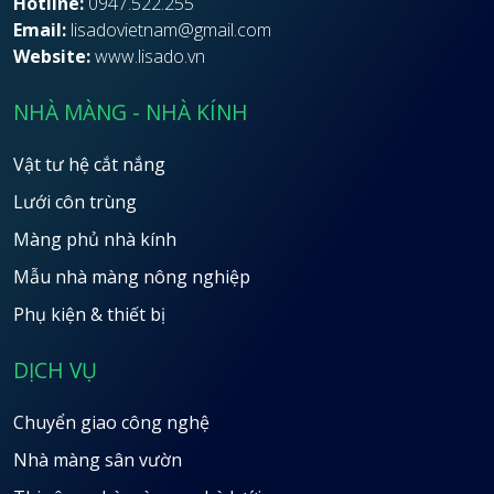
Hotline:
0947.522.255
Email:
lisadovietnam@gmail.com
Website:
www.lisado.vn
NHÀ MÀNG - NHÀ KÍNH
Vật tư hệ cắt nắng
Lưới côn trùng
Màng phủ nhà kính
Mẫu nhà màng nông nghiệp
Phụ kiện & thiết bị
DỊCH VỤ
Chuyển giao công nghệ
Nhà màng sân vườn