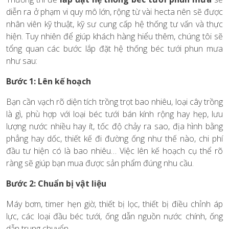
diễn ra ở phạm vi quy mô lớn, rộng từ vài hecta nên sẽ được
nhân viên kỹ thuật, kỹ sư cung cấp hệ thống tư vấn và thực
hiện. Tuy nhiên để giúp khách hàng hiểu thêm, chúng tôi sẽ
tổng quan các bước lắp đặt hệ thống béc tưới phun mưa
như sau:
Bước 1: Lên kế hoạch
Bạn cần vạch rõ diện tích trồng trọt bao nhiêu, loại cây trồng
là gì, phù hợp với loại béc tưới bán kính rộng hay hẹp, lưu
lượng nước nhiều hay ít, tốc độ chảy ra sao, địa hình bằng
phẳng hay dốc, thiết kế đi đường ống như thế nào, chi phí
đầu tư hiện có là bao nhiêu… Việc lên kế hoạch cụ thể rõ
ràng sẽ giúp bạn mua được sản phẩm đúng nhu cầu.
Bước 2: Chuẩn bị vật liệu
Máy bơm, timer hẹn giờ, thiết bị lọc, thiết bị điều chỉnh áp
lực, các loại đầu béc tưới, ống dẫn nguồn nước chính, ống
dẫn trung chuyển,..