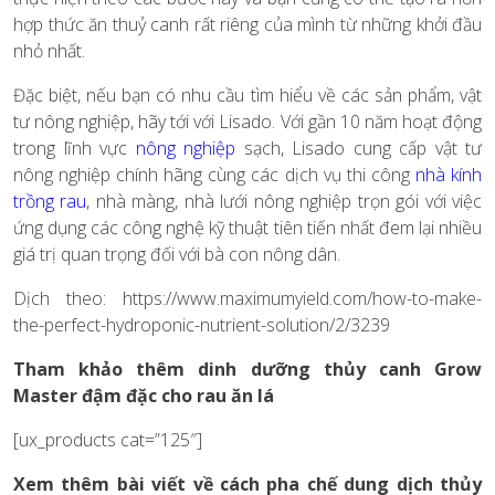
hợp thức ăn thuỷ canh rất riêng của mình từ những khởi đầu
nhỏ nhất.
Đặc biệt, nếu bạn có nhu cầu tìm hiểu về các sản phẩm, vật
tư nông nghiệp, hãy tới với Lisado. Với gần 10 năm hoạt động
trong lĩnh vực
nông nghiệp
sạch, Lisado cung cấp vật tư
nông nghiệp chính hãng cùng các dịch vụ thi công
nhà kính
trồng rau
,
nhà màng, nhà lưới nông nghiệp trọn gói với việc
ứng dụng các công nghệ kỹ thuật tiên tiến nhất đem lại nhiều
giá trị quan trọng đối với bà con nông dân.
Dịch theo: https://www.maximumyield.com/how-to-make-
the-perfect-hydroponic-nutrient-solution/2/3239
Tham khảo thêm dinh dưỡng thủy canh Grow
Master đậm đặc cho rau ăn lá
[ux_products cat=”125″]
Xem thêm bài viết về cách pha chế dung dịch thủy