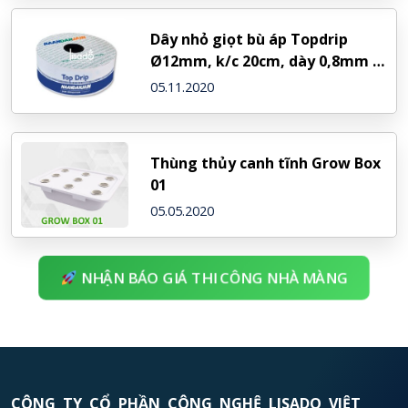
Dây nhỏ giọt bù áp Topdrip
Ø12mm, k/c 20cm, dày 0,8mm –
NDJ (Israel)
05.11.2020
Thùng thủy canh tĩnh Grow Box
01
05.05.2020
NHẬN BÁO GIÁ THI CÔNG NHÀ MÀNG
CÔNG TY CỔ PHẦN CÔNG NGHỆ LISADO VIỆT