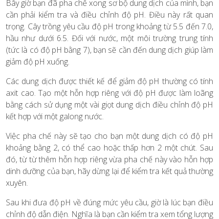
Bây giờ bạn đã pha chế xong sơ bộ dung dịch của mình, bạn
cần phải kiểm tra và điều chỉnh độ pH. Điều này rất quan
trọng. Cây trồng yêu cầu độ pH trong khoảng từ 5.5 đến 7.0,
hầu như dưới 6.5. Đối với nước, một môi trường trung tính
(tức là có độ pH bằng 7), bạn sẽ cần đến dung dịch giúp làm
giảm độ pH xuống.
Các dung dịch được thiết kế để giảm độ pH thường có tính
axit cao. Tạo một hỗn hợp riêng với độ pH được làm loãng
bằng cách sử dụng một vài giọt dung dịch điều chỉnh độ pH
kết hợp với một galong nước.
Việc pha chế này sẽ tạo cho bạn một dung dịch có độ pH
khoảng bằng 2, có thể cao hoặc thấp hơn 2 một chút. Sau
đó, từ từ thêm hỗn hợp riêng vừa pha chế này vào hỗn hợp
dinh dưỡng của bạn, hãy dừng lại để kiểm tra kết quả thường
xuyên.
Sau khi đưa độ pH về đúng mức yêu cầu, giờ là lúc bạn điều
chỉnh độ dẫn điện. Nghĩa là bạn cần kiểm tra xem tổng lượng