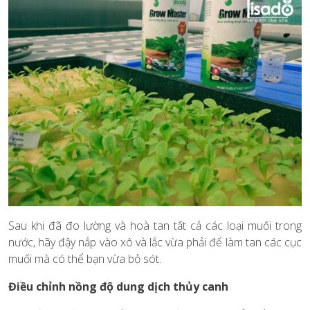
Sau khi đã đo lường và hoà tan tất cả các loại muối trong
nước, hãy đậy nắp vào xô và lắc vừa phải để làm tan các cục
muối mà có thể bạn vừa bỏ sót.
Điều chỉnh nồng độ dung dịch thủy canh