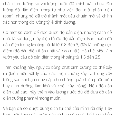
chất dinh dưỡng so với lượng nước đã chính xác chưa. Đo
lường độ dẫn điện tương tự như việc đọc một phần triệu
(ppm), nhưng nó đã trở thành một tiêu chuẩn mới và chính
xác hơn trong đo lường tỷ lệ dinh dưỡng.
Có một số cách để đọc được độ dẫn điện, nhưng cách dễ
nhất là sử dụng máy điện tử đo độ dẫn điện. Bạn muốn độ
dẫn điện trong khoảng bất kì từ 0.8 đến 3, đây là những cực
điểm (độ dẫn điện thấp nhất và cao nhất). Hầu hết việc làm
vườn yêu cầu độ dẫn điện trong khoảng từ 1.5 đến 2.5.
Trên khoảng này, nguy cơ bỏng chất dinh dưỡng có thể xảy
ra (biểu hiện vật lý của các triệu chứng xảy ra trong cây
trồng sau khi bạn cung cấp cho chúng quá nhiều phân bón
hay dinh dưỡng, làm khô và chết cây trồng). Nếu độ dẫn
điện quá cao, hãy thêm vào lượng nước đủ để đưa độ dẫn
điện xuống phạm vi mong muốn.
Và bạn đã có được dung dịch tự chế của mình rồi đấy! Hãy
thực hiện theo các bước này và bạn cũng có thể tạo ra hỗn