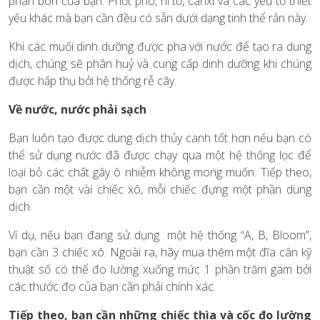
phân bón của bạn. Phốt pho, ni tơ, canxi và các yếu tố thiết
yếu khác mà bạn cần đều có sẵn dưới dạng tinh thể rắn này.
Khi các muối dinh dưỡng được pha với nước để tạo ra dung
dịch, chúng sẽ phân huỷ và cung cấp dinh dưỡng khi chúng
được hấp thụ bởi hệ thống rễ cây.
Về nước, nước phải sạch
Bạn luôn tạo được dung dịch thủy canh tốt hơn nếu bạn có
thể sử dụng nước đã được chạy qua một hệ thống lọc để
loại bỏ các chất gây ô nhiễm không mong muốn. Tiếp theo,
bạn cần một vài chiếc xô, mỗi chiếc đựng một phần dung
dịch.
Ví dụ, nếu bạn đang sử dụng một hệ thống “A, B, Bloom”,
bạn cần 3 chiếc xô. Ngoài ra, hãy mua thêm một đĩa cân kỹ
thuật số có thể đo lường xuống mức 1 phần trăm gam bởi
các thước đo của bạn cần phải chính xác.
Tiếp theo, bạn cần những chiếc thìa và cốc đo lường