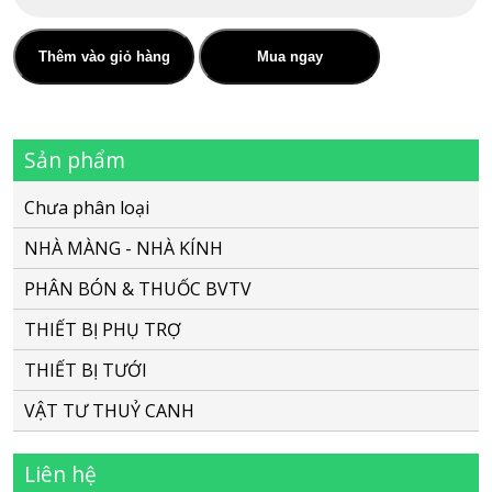
Màng
nhà
kính
Thêm vào giỏ hàng
Mua ngay
Ginegar-
Israel
Sản phẩm
khổ
6x100m
Chưa phân loại
số
NHÀ MÀNG - NHÀ KÍNH
lượng
PHÂN BÓN & THUỐC BVTV
THIẾT BỊ PHỤ TRỢ
THIẾT BỊ TƯỚI
VẬT TƯ THUỶ CANH
Liên hệ