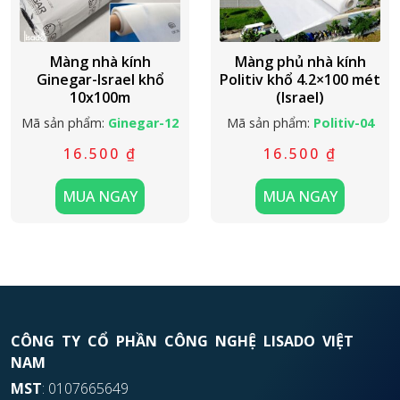
Màng nhà kính
Màng phủ nhà kính
Ginegar-Israel khổ
Politiv khổ 4.2×100 mét
10x100m
(Israel)
Mã sản phẩm:
Ginegar-12
Mã sản phẩm:
Politiv-04
16.500
₫
16.500
₫
MUA NGAY
MUA NGAY
CÔNG TY CỔ PHẦN CÔNG NGHỆ LISADO VIỆT
NAM
MST
: 0107665649