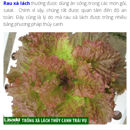
Rau xà lách
thường được dùng ăn sống, trong các món gỏi,
salat… Chính vì vậy, chúng rất được quan tâm đến độ an
toàn. Đây cũng là lý do mà rau xà lách được trồng nhiều
bằng phương pháp thủy canh.