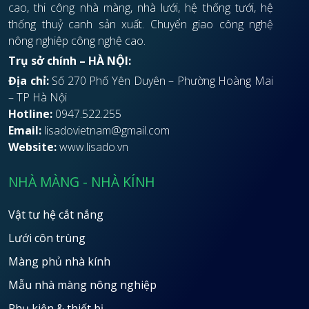
cao, thi công nhà màng, nhà lưới, hệ thống tưới, hệ
thống thuỷ canh sản xuất. Chuyển giao công nghệ
nông nghiệp công nghệ cao.
Trụ sở chính – HÀ NỘI:
Địa chỉ:
Số 270 Phố Yên Duyên – Phường Hoàng Mai
– TP Hà Nội
Hotline:
0947.522.255
Email:
lisadovietnam@gmail.com
Website:
www.lisado.vn
NHÀ MÀNG - NHÀ KÍNH
Vật tư hệ cắt nắng
Lưới côn trùng
Màng phủ nhà kính
Mẫu nhà màng nông nghiệp
Phụ kiện & thiết bị