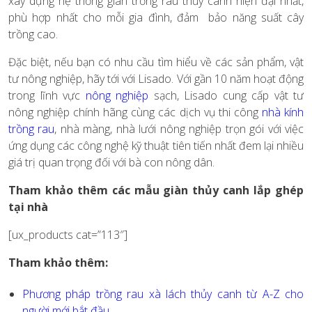
xây dựng hệ thống giàn trồng rau thủy canh hiện đại nhất,
phù hợp nhất cho mỗi gia đình, đảm bảo năng suất cây
trồng cao.
Đặc biệt, nếu bạn có nhu cầu tìm hiểu về các sản phẩm, vật
tư nông nghiệp, hãy tới với Lisado. Với gần 10 năm hoạt động
trong lĩnh vực
nông nghiệp
sạch, Lisado cung cấp vật tư
nông nghiệp chính hãng cùng các dịch vụ thi công
nhà kính
trồng rau
,
nhà màng, nhà lưới nông nghiệp trọn gói với việc
ứng dụng các công nghệ kỹ thuật tiên tiến nhất đem lại nhiều
giá trị quan trọng đối với bà con nông dân.
Tham khảo thêm các mẫu giàn thủy canh lắp ghép
tại nhà
[ux_products cat=”113″]
Tham khảo thêm:
Phương pháp trồng rau xà lách thủy canh từ A-Z cho
người mới bắt đầu