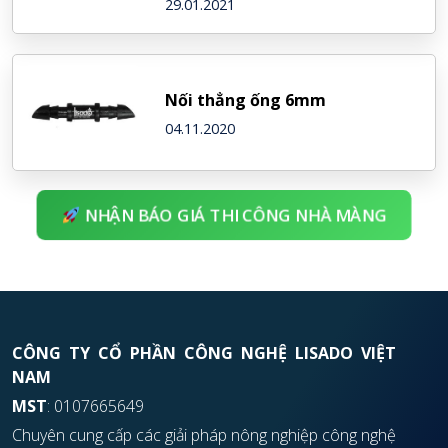
29.01.2021
Nối thẳng ống 6mm
04.11.2020
NHẬN BÁO GIÁ THI CÔNG NHÀ MÀNG
CÔNG TY CỔ PHẦN CÔNG NGHỆ LISADO VIỆT
NAM
MST
: 0107665649
Chuyên cung cấp các giải pháp nông nghiệp công nghệ