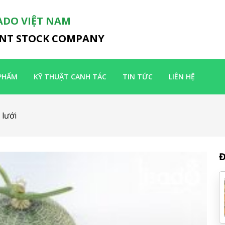
ADO VIỆT NAM
INT STOCK COMPANY
PHẨM
KỸ THUẬT CANH TÁC
TIN TỨC
LIÊN HỆ
 lưới
Đ