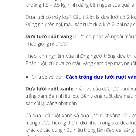
khoảng 1.5 – 3.5 kg, hình dáng bên ngoài của quả là 
Dưa lưới có mấy loại? Câu trả lời là dưa lưới có 2 l
Đúng như tên gọi, màu sắc ruột dưa lưới 2 loại này 
Dưa lưới ruột vàng:
Dưa có phần vỏ ngoài màu x
nhau giống như lưới.
Theo kinh nghiệm của những người trồng dưa thì cá
Phần ruột, cùi dưa có màu vàng cam đẹp mắt, người 
Chia sẻ với bạn:
Cách trồng dưa lưới ruột và
Dưa lưới ruột xanh:
Phần vỏ của dưa lưới ruột xa
trắng xám đan nhiều lớp. Bên trong ruột dưa màu xa
sắc cùi lại càng nhạt dần.
Cả dưa lưới ruột xanh và dưa lưới ruột vàng đều có
mọng nước, hương thơm dịu nhẹ.Trong trái dưa lưới
khác có tác dụng hữu hiệu trong làm đẹp da, sáng 