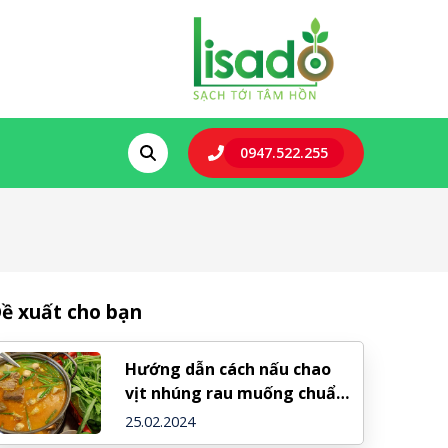
0947.522.255
ề xuất cho bạn
Hướng dẫn cách nấu chao
vịt nhúng rau muống chuẩn
vị
25.02.2024