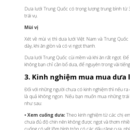
Dưa lưới Trung Quốc có trọng lượng trung bình từ 3 
trái vụ.
Mùi vị
Xét về mùi vị thì dưa lưới Việt Nam và Trung Quốc
dày, khi ăn giòn và có vị ngọt thanh.
Dưa lưới Trung Quốc cùi mềm và khi ăn rất ngọt. Đ
không bạn chỉ cần bổ dưa, để nguyên trong vài tiếng
3. Kinh nghiệm mua mua dưa 
Đối với những người chưa có kinh nghiệm thì nếu ra 
là quả không ngon. Nếu bạn muốn mua những trái d
như sau:
• Xem cuống dưa:
Theo kinh nghiệm từ các chị em
chưa đủ độ chín nên không được ngọt và thơm nhiề
cuống có vết lõm hình tròn có các dấu răng cưa, nh