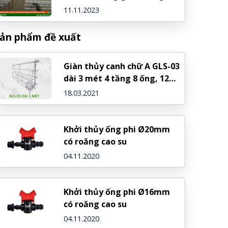
thủy canh
11.11.2023
ản phẩm đề xuất
Giàn thủy canh chữ A GLS-03
dài 3 mét 4 tầng 8 ống, 128
rọ trồng
18.03.2021
Khởi thủy ống phi Ø20mm
có roăng cao su
04.11.2020
Khởi thủy ống phi Ø16mm
có roăng cao su
04.11.2020