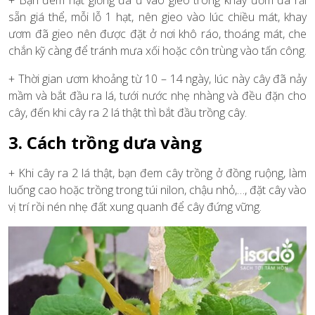
+ Bạn đem hạt giống đã ủ vào gieo trong khay ươm đã rải
sẵn giá thể, mỗi lỗ 1 hạt, nên gieo vào lúc chiều mát, khay
ươm đã gieo nên được đặt ở nơi khô ráo, thoáng mát, che
chắn kỹ càng để tránh mưa xối hoặc côn trùng vào tấn công.
+ Thời gian ươm khoảng từ 10 – 14 ngày, lúc này cây đã nảy
mầm và bắt đầu ra lá, tưới nước nhẹ nhàng và đều đặn cho
cây, đến khi cây ra 2 lá thật thì bắt đầu trồng cây.
3. Cách trồng dưa vàng
+ Khi cây ra 2 lá thật, bạn đem cây trồng ở đồng ruộng, làm
luống cao hoặc trồng trong túi nilon, chậu nhỏ,…, đặt cây vào
vị trí rồi nén nhẹ đất xung quanh để cây đứng vững.