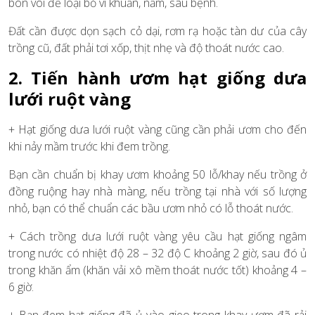
bón vôi để loại bỏ vi khuẩn, nấm, sâu bệnh.
Đất cần được dọn sạch cỏ dại, rơm rạ hoặc tàn dư của cây
trồng cũ, đất phải tơi xốp, thịt nhẹ và độ thoát nước cao.
2. Tiến hành ươm hạt giống dưa
lưới ruột vàng
+ Hạt giống dưa lưới ruột vàng cũng cần phải ươm cho đến
khi nảy mầm trước khi đem trồng.
Bạn cần chuẩn bị khay ươm khoảng 50 lỗ/khay nếu trồng ở
đồng ruộng hay nhà màng, nếu trồng tại nhà với số lượng
nhỏ, bạn có thể chuẩn các bầu ươm nhỏ có lỗ thoát nước.
+ Cách trồng dưa lưới ruột vàng yêu cầu hạt giống ngâm
trong nước có nhiệt độ 28 – 32 độ C khoảng 2 giờ, sau đó ủ
trong khăn ẩm (khăn vải xô mềm thoát nước tốt) khoảng 4 –
6 giờ.