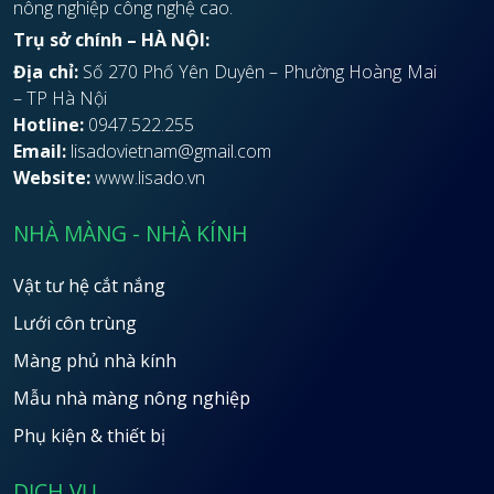
nông nghiệp công nghệ cao.
Trụ sở chính – HÀ NỘI:
Địa chỉ:
Số 270 Phố Yên Duyên – Phường Hoàng Mai
– TP Hà Nội
Hotline:
0947.522.255
Email:
lisadovietnam@gmail.com
Website:
www.lisado.vn
NHÀ MÀNG - NHÀ KÍNH
Vật tư hệ cắt nắng
Lưới côn trùng
Màng phủ nhà kính
Mẫu nhà màng nông nghiệp
Phụ kiện & thiết bị
DỊCH VỤ