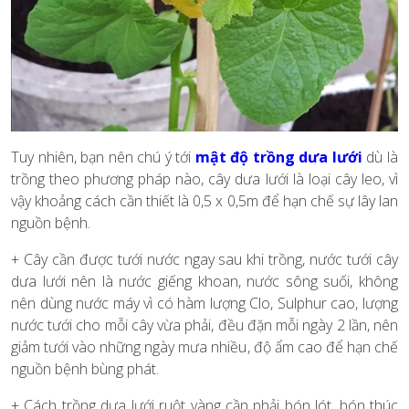
Tuy nhiên, bạn nên chú ý tới
mật độ trồng dưa lưới
dù là
trồng theo phương pháp nào, cây dưa lưới là loại cây leo, vì
vậy khoảng cách cần thiết là 0,5 x 0,5m để hạn chế sự lây lan
nguồn bệnh.
+ Cây cần được tưới nước ngay sau khi trồng, nước tưới cây
dưa lưới nên là nước giếng khoan, nước sông suối, không
nên dùng nước máy vì có hàm lượng Clo, Sulphur cao, lượng
nước tưới cho mỗi cây vừa phải, đều đặn mỗi ngày 2 lần, nên
giảm tưới vào những ngày mưa nhiều, độ ẩm cao để hạn chế
nguồn bệnh bùng phát.
+ Cách trồng dưa lưới ruột vàng cần phải bón lót, bón thúc