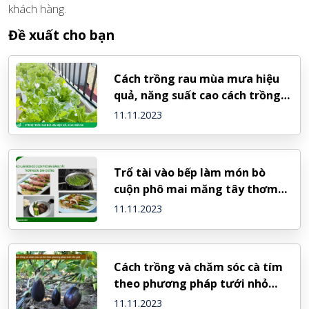
khách hàng.
Đề xuất cho bạn
Cách trồng rau mùa mưa hiệu
quả, năng suất cao cách trồng
rau mùa mưa
11.11.2023
Trổ tài vào bếp làm món bò
cuộn phô mai măng tây thơm
ngon, dinh dưỡng
11.11.2023
Cách trồng và chăm sóc cà tím
theo phương pháp tưới nhỏ
giọt
11.11.2023