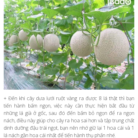
+ Đến khi cây dưa lưới ruột vàng ra được 8 lá thật thì bạn
tiến hành bấm ngọn, việc này cần thực hiện bắt đầu từ
những lá già ở gốc, sau đó đến bấm bỏ ngọn để ra ngọn
nách, điều này giúp cho cây ra hoa sai hơn và tập trung chất
dinh dưỡng đậu trái ngọt, bạn nên nhớ giữ lại 1 hoa cái và 1
lá nách gần hoa cái nhất để tiến hành thụ phấn nhé.