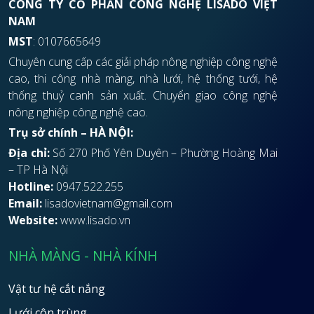
CÔNG TY CỔ PHẦN CÔNG NGHỆ LISADO VIỆT
NAM
MST
: 0107665649
Chuyên cung cấp các giải pháp nông nghiệp công nghệ
cao, thi công nhà màng, nhà lưới, hệ thống tưới, hệ
thống thuỷ canh sản xuất. Chuyển giao công nghệ
nông nghiệp công nghệ cao.
Trụ sở chính – HÀ NỘI:
Địa chỉ:
Số 270 Phố Yên Duyên – Phường Hoàng Mai
– TP Hà Nội
Hotline:
0947.522.255
Email:
lisadovietnam@gmail.com
Website:
www.lisado.vn
NHÀ MÀNG - NHÀ KÍNH
Vật tư hệ cắt nắng
Lưới côn trùng