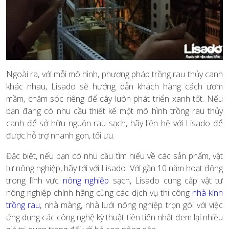
Ngoài ra, với mỗi mô hình, phương pháp trồng rau thủy canh
khác nhau, Lisado sẽ hướng dẫn khách hàng cách ươm
mầm, chăm sóc riêng để cây luôn phát triển xanh tốt. Nếu
bạn đang có nhu cầu thiết kế một mô hình trồng rau thủy
canh để sở hữu nguồn rau sạch, hãy liên hệ với Lisado để
được hỗ trợ nhanh gọn, tối ưu.
Đặc biệt, nếu bạn có nhu cầu tìm hiểu về các sản phẩm, vật
tư nông nghiệp, hãy tới với Lisado. Với gần 10 năm hoạt động
trong lĩnh vực
nông nghiệp
sạch, Lisado cung cấp vật tư
nông nghiệp chính hãng cùng các dịch vụ thi công
nhà kính
trồng rau
,
nhà màng, nhà lưới nông nghiệp trọn gói với việc
ứng dụng các công nghệ kỹ thuật tiên tiến nhất đem lại nhiều