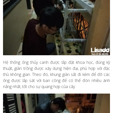
Hệ thống ống thủy canh được lắp đặt khoa học, đúng kỹ
thuật, giàn trồng được xây dựng hiện đại, phù hợp với đặc
thù không gian. Theo đó, khung giàn sắt đi kèm để đỡ các
ống được lắp sát với ban công để có thể đón nhiều ánh
nắng nhất, tốt cho sự quang hợp của cây.