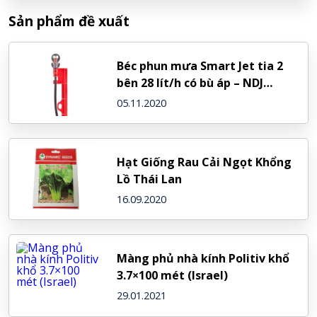
Sản phẩm đề xuất
Béc phun mưa Smart Jet tia 2
bên 28 lít/h có bù áp – NDJ
(Israel)
05.11.2020
Hạt Giống Rau Cải Ngọt Khổng
Lồ Thái Lan
16.09.2020
Màng phủ nhà kính Politiv khổ
3.7×100 mét (Israel)
29.01.2021