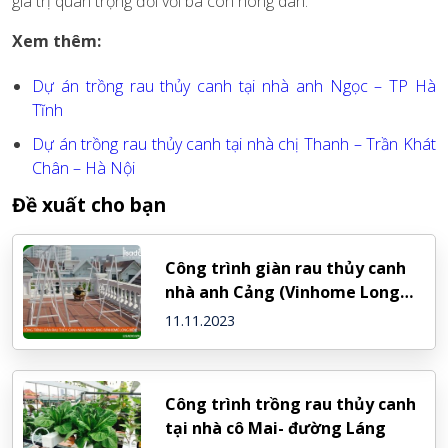
giá trị quan trọng đối với bà con nông dân.
Xem thêm:
Dự án trồng rau thủy canh tại nhà anh Ngọc – TP Hà
Tĩnh
Dự án trồng rau thủy canh tại nhà chị Thanh – Trần Khát
Chân – Hà Nội
Đề xuất cho bạn
Công trình giàn rau thủy canh
nhà anh Cảng (Vinhome Long
Biên-Hà Nội)
11.11.2023
Công trình trồng rau thủy canh
tại nhà cô Mai- đường Láng