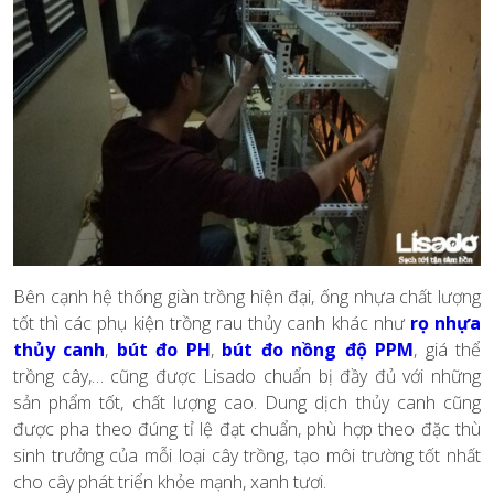
Bên cạnh hệ thống giàn trồng hiện đại, ống nhựa chất lượng
tốt thì các phụ kiện trồng rau thủy canh khác như
rọ nhựa
thủy canh
,
bút đo PH
,
bút đo nồng độ PPM
, giá thể
trồng cây,… cũng được Lisado chuẩn bị đầy đủ với những
sản phẩm tốt, chất lượng cao. Dung dịch thủy canh cũng
được pha theo đúng tỉ lệ đạt chuẩn, phù hợp theo đặc thù
sinh trưởng của mỗi loại cây trồng, tạo môi trường tốt nhất
cho cây phát triển khỏe mạnh, xanh tươi.