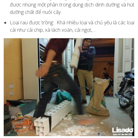
được nhúng một phần trong dung dịch dinh dưỡng và hút
dưỡng chất để nuôi cây.
Loại rau được trồng: Khá nhiều loại và chủ yếu là các loại
cải như cải chip, xà lách xoăn, cải ngọt,…