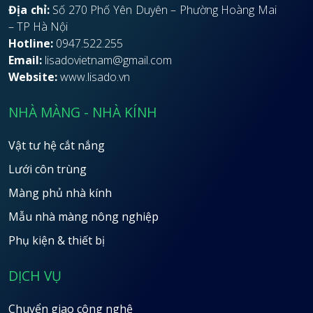
Địa chỉ:
Số 270 Phố Yên Duyên – Phường Hoàng Mai
– TP Hà Nội
Hotline:
0947.522.255
Email:
lisadovietnam@gmail.com
Website:
www.lisado.vn
NHÀ MÀNG - NHÀ KÍNH
Vật tư hệ cắt nắng
Lưới côn trùng
Màng phủ nhà kính
Mẫu nhà màng nông nghiệp
Phụ kiện & thiết bị
DỊCH VỤ
Chuyển giao công nghệ