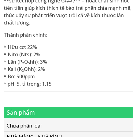
**sự kết hợp công nghệ GA4/7** – hoạt chất sinh học
tiên tiến giúp kích thích tế bào trái phân chia mạnh mẽ,
thúc đẩy sự phát triển vượt trội cả về kích thước lẫn
chất lượng.
Thành phần chính:
* Hữu cơ: 22%
* Nitơ (Nts): 2%
* Lân (P₂O₅hh): 3%
* Kali (K₂Ohh): 2%
* Bo: 500ppm
* pH: 5, tỉ trọng: 1,15
Sản phẩm
Chưa phân loại