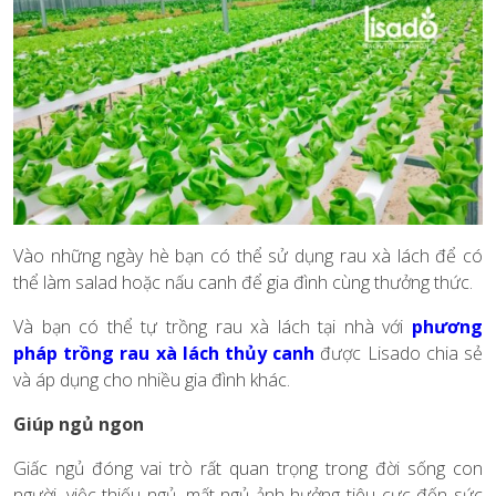
Vào những ngày hè bạn có thể sử dụng rau xà lách để có
thể làm salad hoặc nấu canh để gia đình cùng thưởng thức.
Và bạn có thể tự trồng rau xà lách tại nhà với
phương
pháp trồng rau xà lách thủy canh
được Lisado chia sẻ
và áp dụng cho nhiều gia đình khác.
Giúp ngủ ngon
Giấc ngủ đóng vai trò rất quan trọng trong đời sống con
người, việc thiếu ngủ, mất ngủ ảnh hưởng tiêu cực đến sức