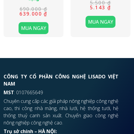
5.500
₫
Giá
Giá
5.143
₫
690.000
₫
gốc
hiện
Giá
Giá
639.000
₫
là:
tại
gốc
hiện
5.500 ₫.
là:
MUA NGAY
là:
tại
5.143 ₫.
690.000 ₫.
là:
MUA NGAY
639.000 ₫.
CÔNG TY CỔ PHẦN CÔNG NGHỆ LISADO VIỆT
NAM
MST
: 0107665649
Chuyên cung cấp các giải pháp nông nghiệp công nghệ
cao, thi công nhà màng, nhà lưới, hệ thống tưới, hệ
thống thuỷ canh sản xuất. Chuyển giao công nghệ
nông nghiệp công nghệ cao.
Trụ sở chính – HÀ NỘI: