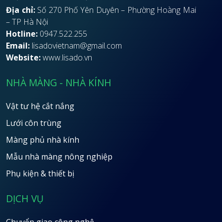
Địa chỉ:
Số 270 Phố Yên Duyên – Phường Hoàng Mai
– TP Hà Nội
Hotline:
0947.522.255
Email:
lisadovietnam@gmail.com
Website:
www.lisado.vn
NHÀ MÀNG - NHÀ KÍNH
Vật tư hệ cắt nắng
Lưới côn trùng
Màng phủ nhà kính
Mẫu nhà màng nông nghiệp
Phụ kiện & thiết bị
DỊCH VỤ
Chuyển giao công nghệ