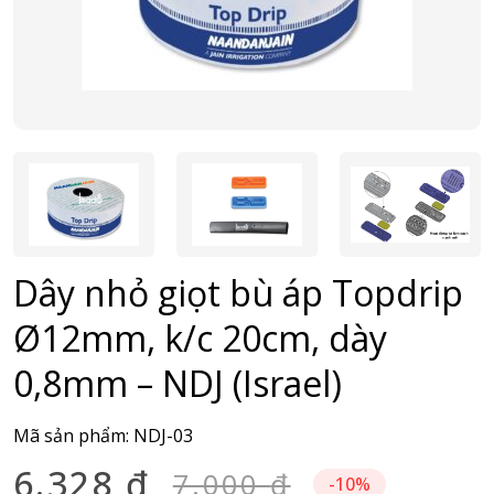
Dây nhỏ giọt bù áp Topdrip
Ø12mm, k/c 20cm, dày
0,8mm – NDJ (Israel)
Mã sản phẩm:
NDJ-03
6.328
₫
7.000
₫
-10%