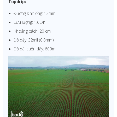
Topdrip:
Đường kính ống: 12mm
Lưu lượng: 1.6L/h
Khoảng cách: 20 cm
Độ dày: 32mil (0.8mm)
Độ dài cuộn dây: 600m