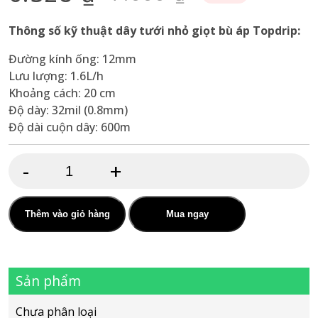
Giá
Giá
gốc
hiện
Thông số kỹ thuật dây tưới nhỏ giọt bù áp Topdrip:
là:
tại
Đường kính ống: 12mm
7.000 ₫.
là:
Lưu lượng: 1.6L/h
6.328 ₫.
Khoảng cách: 20 cm
Độ dày: 32mil (0.8mm)
Độ dài cuộn dây: 600m
-
+
Dây
nhỏ
giọt
Thêm vào giỏ hàng
Mua ngay
bù
áp
Sản phẩm
Topdrip
Ø12mm,
Chưa phân loại