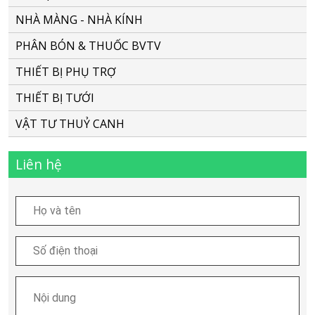
k/c
NHÀ MÀNG - NHÀ KÍNH
20cm,
PHÂN BÓN & THUỐC BVTV
dày
0,8mm
THIẾT BỊ PHỤ TRỢ
-
THIẾT BỊ TƯỚI
NDJ
VẬT TƯ THUỶ CANH
(Israel)
số
Liên hệ
lượng