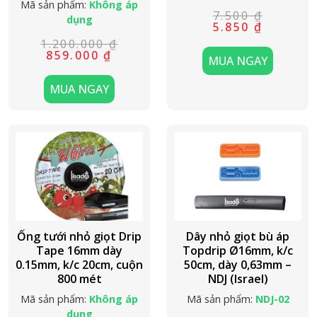
Mã sản phẩm:
Không áp
7.500
₫
dụng
Giá
Giá
5.850
₫
gốc
hiện
1.200.000
₫
là:
tại
Giá
Giá
859.000
₫
7.500 ₫.
là:
MUA NGAY
gốc
hiện
5.850 ₫.
là:
tại
1.200.000 ₫.
là:
MUA NGAY
859.000 ₫.
Ống tưới nhỏ giọt Drip
Dây nhỏ giọt bù áp
Tape 16mm dày
Topdrip Ø16mm, k/c
0.15mm, k/c 20cm, cuộn
50cm, dày 0,63mm –
800 mét
NDJ (Israel)
Mã sản phẩm:
Không áp
Mã sản phẩm:
NDJ-02
dụng