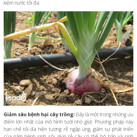
kiệm nước tối đa.
Giảm sâu bệnh hại cây trồng:
Đây là một trong những ưu
điểm lớn nhất của mô hình tưới nhỏ giọt. Phương pháp này
hạn chế tối đa hiện tượng rễ ngập úng, giảm sự phát triển
của nấm bệnh sinh sôi, giúp rễ cây có thể hô hấp và sinh