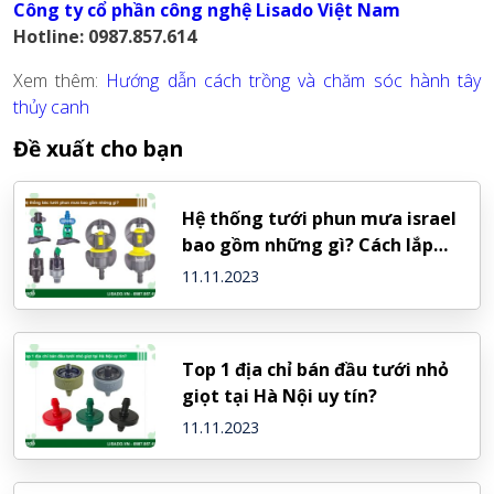
Công ty cổ phần công nghệ Lisado Việt Nam
Hotline: 0987.857.614
Xem thêm:
Hướng dẫn cách trồng và chăm sóc hành tây
thủy canh
Đề xuất cho bạn
Hệ thống tưới phun mưa israel
bao gồm những gì? Cách lắp
đặt?
11.11.2023
Top 1 địa chỉ bán đầu tưới nhỏ
giọt tại Hà Nội uy tín?
11.11.2023