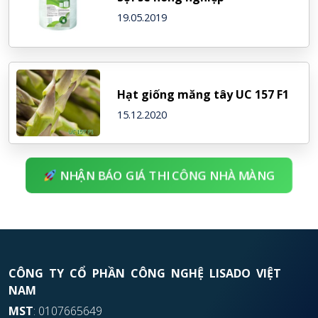
19.05.2019
Hạt giống măng tây UC 157 F1
15.12.2020
NHẬN BÁO GIÁ THI CÔNG NHÀ MÀNG
CÔNG TY CỔ PHẦN CÔNG NGHỆ LISADO VIỆT
NAM
MST
: 0107665649