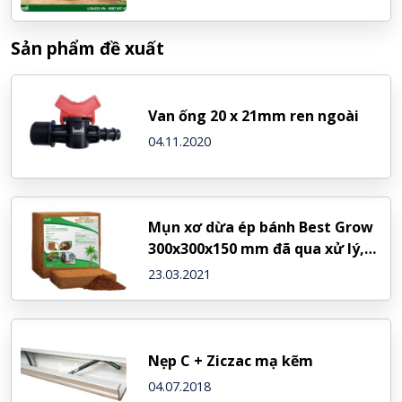
Sản phẩm đề xuất
Van ống 20 x 21mm ren ngoài
04.11.2020
Mụn xơ dừa ép bánh Best Grow
300x300x150 mm đã qua xử lý,
tiêu chuẩn xuất khẩu
23.03.2021
Nẹp C + Ziczac mạ kẽm
04.07.2018