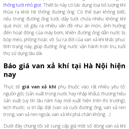
thống tưới nhỏ giọt
. Thiết bị này có tác dụng loại bỏ lượng khí
thừa ra khỏi hệ thống đường ống. Có thể bạn không biết,
nếu trong đường ống tưới, dây tưới chứa nhiều không khí
quá mức sẽ gây ra nhiều vấn đề như ăn mòn, ảnh hưởng
đến hoạt động của máy bơm, khiến đường ống dẫn nước bị
bóp méo, phồng hoặc vỡ. Sự ra đời của van xả khí khắc phục
tình trạng này, giúp đường ống nước vận hành trơn tru, tuổi
thọ sử dụng lâu dài.
Báo giá van xả khí tại Hà Nội hiện
nay
Thực tế
giá van xả khí
phụ thuộc vào rất nhiều yếu tố:
nguồn gốc (sản xuất trong nước hay nhập khẩu); thương hiệu
sản xuất (uy tín lâu năm hay mới xuất hiện trên thị trường),
kích thước; vị trí lắp đặt (van xả cuối đường ống, van xả ren
trong, van xả ren ngoài, van xả khí phá chân không….).
Dưới đây chúng tôi sẽ cung cấp giá một số dòng van xả khí