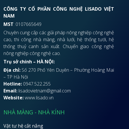
CÔNG TY CỔ PHẦN CÔNG NGHỆ LISADO VIỆT
NAM
MST
: 0107665649
Chuyên cung cấp các giải pháp nông nghiệp công nghệ
cao, thi công nhà màng, nhà lưới, hệ thống tưới, hệ
thống thuỷ canh sản xuất. Chuyển giao công nghệ
nông nghiệp công nghệ cao.
Trụ sở chính – HÀ NỘI:
Địa chỉ:
Số 270 Phố Yên Duyên – Phường Hoàng Mai
– TP Hà Nội
Hotline:
0947.522.255
Email:
lisadovietnam@gmail.com
Website:
www.lisado.vn
NHÀ MÀNG - NHÀ KÍNH
Vật tư hệ cắt nắng