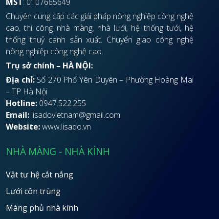
MST
: 0107665649
Chuyên cung cấp các giải pháp nông nghiệp công nghệ
cao, thi công nhà màng, nhà lưới, hệ thống tưới, hệ
thống thuỷ canh sản xuất. Chuyển giao công nghệ
nông nghiệp công nghệ cao.
Trụ sở chính – HÀ NỘI:
Địa chỉ:
Số 270 Phố Yên Duyên – Phường Hoàng Mai
– TP Hà Nội
Hotline:
0947.522.255
Email:
lisadovietnam@gmail.com
Website:
www.lisado.vn
NHÀ MÀNG - NHÀ KÍNH
Vật tư hệ cắt nắng
Lưới côn trùng
Màng phủ nhà kính