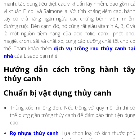
mạnh, tác dụng tiêu diệt các vi khuẩn lây nhiễm, bao gồm cả
vi khuẩn E. coli và Salmonella. Với tính kháng viêm cao, hành
tây có khả năng ngăn ngừa các chứng bệnh viêm nhiễm
đường ruột. Bên cạnh đó, nó cũng rất giàu vitamin A, B, C và
là một nguồn tiềm năng của acid folic, canxi, phốt pho,
magiê, crom, sắt và chất xơ, cung cấp dưỡng chất tốt cho cơ
thể. Tham khảo thêm
dịch vụ trồng rau thủy canh tại
nhà
của Lisado bạn nhé.
Hướng dẫn cách trồng hành tây
thủy canh
Chuẩn bị vật dụng thủy canh
Thùng xốp, ni lông đen. Nếu trồng với quy mô lớn thì có
thể dựng giàn trồng thủy canh để đảm bảo tính tiện dụng
cao.
Rọ nhựa thủy canh
: Lựa chọn loại có kích thước phù