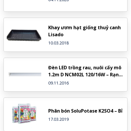
Khay ươm hạt giống thuỷ canh
Lisado
10.03.2018
Đèn LED trồng rau, nuôi cấy mô
1.2m D NCM02L 120/16W – Rạng
Đông
09.11.2016
Phân bón SoluPotase K2SO4 – Bỉ
17.03.2019