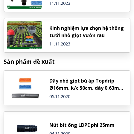
11.11.2023
Kinh nghiệm lựa chọn hệ thống
tưới nhỏ giọt vườn rau
11.11.2023
Sản phẩm đề xuất
Dây nhỏ giọt bù áp Topdrip
Ø16mm, k/c 50cm, dày 0,63mm
– NDJ (Israel)
05.11.2020
Nút bít ống LDPE phi 25mm
04.11.2020