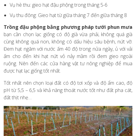
Vụ hè thu: gieo hạt đậu phộng trong tháng 5-6
Vụ thu đông: Gieo hạt từ giữa tháng 7 đến giữa tháng 8
Trồng đậu phộng bằng phương pháp tưới phun mưa
bạn cần chọn lạc giống có độ già vừa phải, không quá già
cùng không quá non, không có dấu hiệu sâu bệnh, nứt vỡ.
Đem hạt ngâm với nước ấm 40 độ trong nửa ngày, ủ với vải
ấm cho đến khi hạt nứt vỏ nảy mầm rồi đem gieo ngoài
ruộng. Nên đến các cửa hàng vật tư nông nghiệp để mua
được hạt lạc giống tốt nhất.
Tốt nhất nên chọn loại đất có độ tơi xốp và độ ẩm cao, độ
pH từ 5,5 – 6,5 và khả năng thoát nước tốt như đất pha cát,
đất thịt nhẹ…