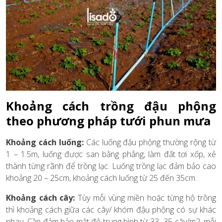
Khoảng cách trồng đậu phộng
theo phương pháp tưới phun mưa
Khoảng cách luống:
Các luống đậu phộng thường rộng từ
1 – 1.5m, luống được san bằng phẳng, làm đất tơi xốp, xẻ
thành từng rãnh để trồng lạc. Luống trồng lạc đảm bảo cao
khoảng 20 – 25cm, khoảng cách luống từ 25 đến 35cm.
Khoảng cách cây:
Tùy mỗi vùng miền hoặc từng hộ trồng
thì khoảng cách giữa các cây/ khóm đậu phộng có sự khác
nhau. Cần đảm bảo mật độ trung bình từ 33 -35 cây/m2, mỗi