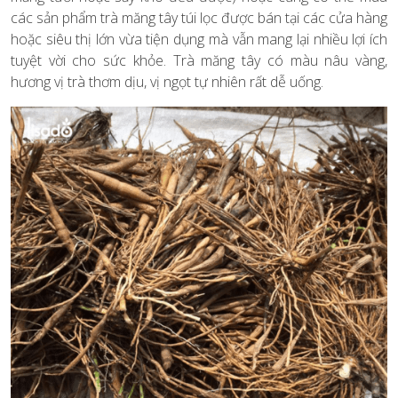
các sản phẩm trà măng tây túi lọc được bán tại các cửa hàng
hoặc siêu thị lớn vừa tiện dụng mà vẫn mang lại nhiều lợi ích
tuyệt vời cho sức khỏe. Trà măng tây có màu nâu vàng,
hương vị trà thơm dịu, vị ngọt tự nhiên rất dễ uống.