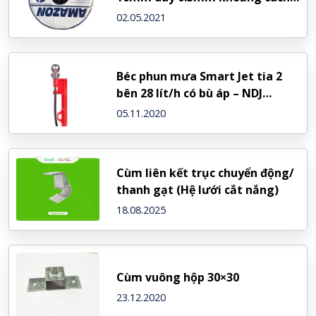
20cm
02.05.2021
Béc phun mưa Smart Jet tia 2
bên 28 lít/h có bù áp – NDJ
(Israel)
05.11.2020
Cùm liên kết trục chuyển động/
thanh gạt (Hệ lưới cắt nắng)
18.08.2025
Cùm vuông hộp 30×30
23.12.2020