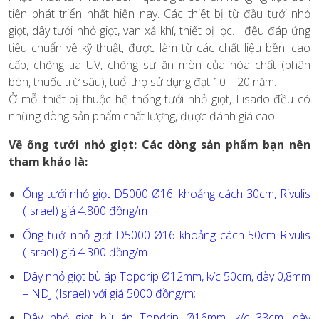
tiến phát triển nhất hiện nay. Các thiết bị từ đầu tưới nhỏ
giọt, dây tưới nhỏ giọt, van xả khí, thiết bị lọc… đều đáp ứng
tiêu chuẩn về kỹ thuật, được làm từ các chất liệu bền, cao
cấp, chống tia UV, chống sự ăn mòn của hóa chất (phân
bón, thuốc trừ sâu), tuổi thọ sử dụng đạt 10 – 20 năm.
Ở mỗi thiết bị thuộc hệ thống tưới nhỏ giọt, Lisado đều có
những dòng sản phẩm chất lượng, được đánh giá cao:
Về ống tưới nhỏ giọt: Các dòng sản phẩm bạn nên
tham khảo là:
Ống tưới nhỏ giọt D5000 Ø16, khoảng cách 30cm, Rivulis
(Israel) giá 4.800 đồng/m
Ống tưới nhỏ giọt D5000 Ø16 khoảng cách 50cm Rivulis
(Israel) giá 4.300 đồng/m
Dây nhỏ giọt bù áp Topdrip Ø12mm, k/c 50cm, dày 0,8mm
– NDJ (Israel) với giá 5000 đồng/m
;
Dây nhỏ giọt bù áp Topdrip Ø16mm, k/c 33cm, dày