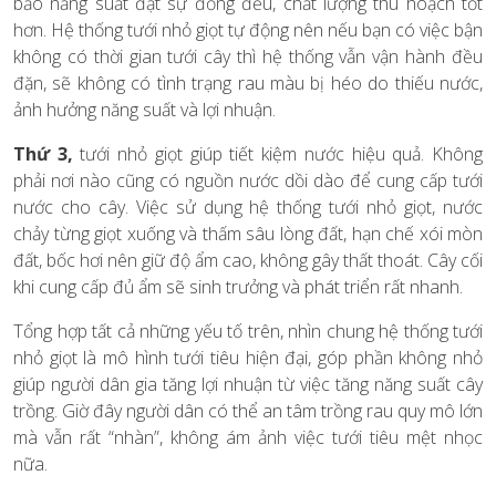
bảo năng suất đạt sự đồng đều, chất lượng thu hoạch tốt
hơn. Hệ thống tưới nhỏ giọt tự động nên nếu bạn có việc bận
không có thời gian tưới cây thì hệ thống vẫn vận hành đều
đặn, sẽ không có tình trạng rau màu bị héo do thiếu nước,
ảnh hưởng năng suất và lợi nhuận.
Thứ 3,
tưới nhỏ giọt giúp tiết kiệm nước hiệu quả. Không
phải nơi nào cũng có nguồn nước dồi dào để cung cấp tưới
nước cho cây. Việc sử dụng hệ thống tưới nhỏ giọt, nước
chảy từng giọt xuống và thấm sâu lòng đất, hạn chế xói mòn
đất, bốc hơi nên giữ độ ẩm cao, không gây thất thoát. Cây cối
khi cung cấp đủ ẩm sẽ sinh trưởng và phát triển rất nhanh.
Tổng hợp tất cả những yếu tố trên, nhìn chung hệ thống tưới
nhỏ giọt là mô hình tưới tiêu hiện đại, góp phần không nhỏ
giúp người dân gia tăng lợi nhuận từ việc tăng năng suất cây
trồng. Giờ đây người dân có thể an tâm trồng rau quy mô lớn
mà vẫn rất “nhàn”, không ám ảnh việc tưới tiêu mệt nhọc
nữa.