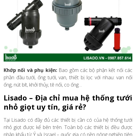
Khớp nối và phụ kiện:
Bao gồm các bộ phận kết nối các
phần đầu tưới, ống tưới, van, thiết bị lọc với nhau: van nối
ống, nút bít, khởi thủy, tê nối, co ống…
Lisado – Địa chỉ mua hệ thống tưới
nhỏ giọt uy tín, giá rẻ?
Tại Lisado có đầy đủ các thiết bị cần có của hệ thống tưới
nhỏ giọt được kể bên trên. Toàn bộ các thiết bị đều được
nhập khẩu từ Ý và Israel – quốc gia có nền nông nghiệp tiên