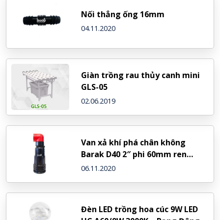
Nối thẳng ống 16mm
04.11.2020
Giàn trồng rau thủy canh mini
GLS-05
02.06.2019
Van xả khí phá chân không
Barak D40 2″ phi 60mm ren
trong – NDJ (Israel)
06.11.2020
Đèn LED trồng hoa cúc 9W LED