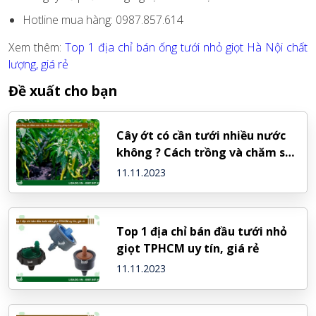
Hotline mua hàng: 0987.857.614
Xem thêm:
Top 1 địa chỉ bán ống tưới nhỏ giọt Hà Nội chất
lượng, giá rẻ
Đề xuất cho bạn
Cây ớt có cần tưới nhiều nước
không ? Cách trồng và chăm sóc
cây ớt tại Lisado
11.11.2023
Top 1 địa chỉ bán đầu tưới nhỏ
giọt TPHCM uy tín, giá rẻ
11.11.2023