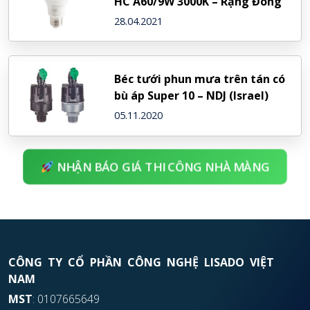
HC A60/9W 3000K – Rạng Đông
28.04.2021
Béc tưới phun mưa trên tán có
bù áp Super 10 – NDJ (Israel)
05.11.2020
NHẬN BÁO GIÁ THI CÔNG NHÀ MÀNG
CÔNG TY CỔ PHẦN CÔNG NGHỆ LISADO VIỆT
NAM
MST
: 0107665649