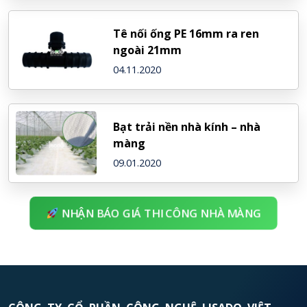
Tê nối ống PE 16mm ra ren
ngoài 21mm
04.11.2020
Bạt trải nền nhà kính – nhà
màng
09.01.2020
NHẬN BÁO GIÁ THI CÔNG NHÀ MÀNG