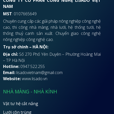
CÔNG TY CỔ PHẦN CÔNG NGHỆ LISADO VIỆT
NAM
MST
: 0107665649
Chuyên cung cấp các giải pháp nông nghiệp công nghệ
cao, thi công nhà màng, nhà lưới, hệ thống tưới, hệ
thống thuỷ canh sản xuất. Chuyển giao công nghệ
nông nghiệp công nghệ cao.
Trụ sở chính – HÀ NỘI:
Địa chỉ:
Số 270 Phố Yên Duyên – Phường Hoàng Mai
– TP Hà Nội
Hotline:
0947.522.255
Email:
lisadovietnam@gmail.com
Website:
www.lisado.vn
NHÀ MÀNG - NHÀ KÍNH
Vật tư hệ cắt nắng
Lưới côn trùng