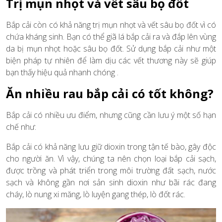
Trị mụn nhọt và vết sâu bọ đốt
Bắp cải còn có khả năng trị mụn nhọt và vết sâu bọ đốt vì có
chứa kháng sinh. Bạn có thể giã lá bắp cải ra và đắp lên vùng
da bị mụn nhọt hoặc sâu bọ đốt. Sử dụng bắp cải như một
biện pháp tự nhiên để làm dịu các vết thương này sẽ giúp
bạn thấy hiệu quả nhanh chóng .
Ăn nhiều rau bắp cải có tốt không?
Bắp cải có nhiều ưu điểm, nhưng cũng cần lưu ý một số hạn
chế như:
Bắp cải có khả năng lưu giữ dioxin trong tận tế bào, gây độc
cho người ăn. Vì vậy, chúng ta nên chọn loại bắp cải sạch,
được trồng và phát triển trong môi trường đất sạch, nước
sạch và không gần nơi sản sinh dioxin như bãi rác đang
cháy, lò nung xi măng, lò luyện gang thép, lò đốt rác.