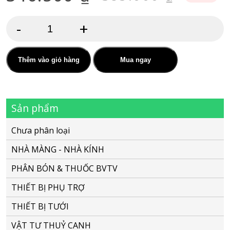
Giá
Giá
gốc
hiện
-
+
là:
tại
Van
xả
385.000 ₫.
là:
khí
Thêm vào giỏ hàng
Mua ngay
346.500 ₫.
Kinetic
Emek
Sản phẩm
3/4"
phi
Chưa phân loại
27mm
NHÀ MÀNG - NHÀ KÍNH
ren
PHÂN BÓN & THUỐC BVTV
ngoài
-
THIẾT BỊ PHỤ TRỢ
NDJ
THIẾT BỊ TƯỚI
(Israel)
VẬT TƯ THUỶ CANH