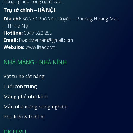
nông nghiệp công nghệ cao.
Trụ sở chính – HÀ NỘI:
Địa chỉ:
Số 270 Phố Yên Duyên – Phường Hoàng Mai
– TP Hà Nội
Hotline:
0947.522.255
Email:
lisadovietnam@gmail.com
Website:
www.lisado.vn
NHÀ MÀNG - NHÀ KÍNH
Vật tư hệ cắt nắng
Lưới côn trùng
Màng phủ nhà kính
Mẫu nhà màng nông nghiệp
Phụ kiện & thiết bị
DỊCH VỤ