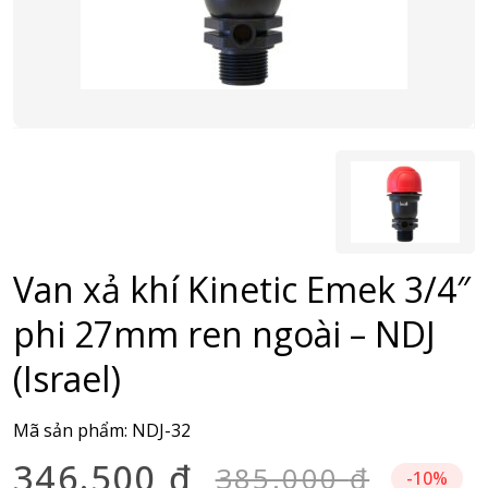
Van xả khí Kinetic Emek 3/4″
phi 27mm ren ngoài – NDJ
(Israel)
Mã sản phẩm:
NDJ-32
346.500
₫
385.000
₫
-10%