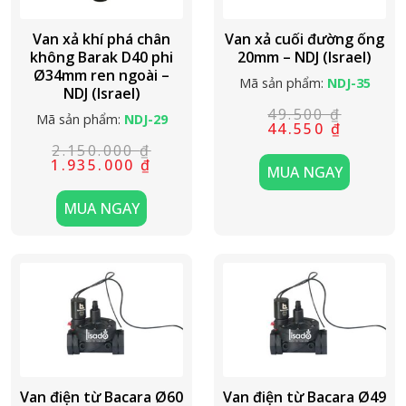
Van xả khí phá chân
Van xả cuối đường ống
không Barak D40 phi
20mm – NDJ (Israel)
Ø34mm ren ngoài –
Mã sản phẩm:
NDJ-35
NDJ (Israel)
49.500
₫
Mã sản phẩm:
NDJ-29
Giá
Giá
44.550
₫
gốc
hiện
2.150.000
₫
là:
tại
Giá
Giá
1.935.000
₫
49.500 ₫.
là:
MUA NGAY
gốc
hiện
44.550 ₫.
là:
tại
2.150.000 ₫.
là:
MUA NGAY
1.935.000 ₫.
Van điện từ Bacara Ø60
Van điện từ Bacara Ø49