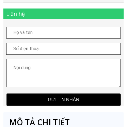
số
lượng
Liên hệ
MÔ TẢ CHI TIẾT