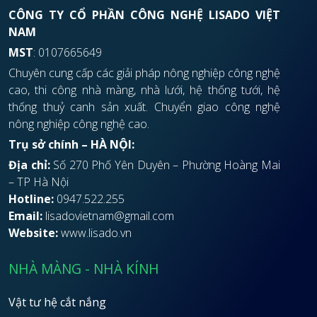
CÔNG TY CỔ PHẦN CÔNG NGHỆ LISADO VIỆT
NAM
MST
: 0107665649
Chuyên cung cấp các giải pháp nông nghiệp công nghệ
cao, thi công nhà màng, nhà lưới, hệ thống tưới, hệ
thống thuỷ canh sản xuất. Chuyển giao công nghệ
nông nghiệp công nghệ cao.
Trụ sở chính – HÀ NỘI:
Địa chỉ:
Số 270 Phố Yên Duyên – Phường Hoàng Mai
– TP Hà Nội
Hotline:
0947.522.255
Email:
lisadovietnam@gmail.com
Website:
www.lisado.vn
NHÀ MÀNG - NHÀ KÍNH
Vật tư hệ cắt nắng