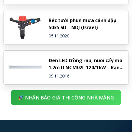
Béc tưới phun mưa cánh đập
5035 SD – NDJ (Israel)
05.11.2020
Đèn LED trồng rau, nuôi cấy mô
1.2m D NCM02L 120/16W – Rạng
Đông
09.11.2016
NHẬN BÁO GIÁ THI CÔNG NHÀ MÀNG