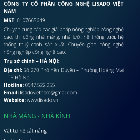
CÔNG TY CỔ PHẦN CÔNG NGHỆ LISADO VIỆT
NAM
MST
: 0107665649
Chuyên cung cấp các giải pháp nông nghiệp công nghệ
cao, thi công nhà màng, nhà lưới, hệ thống tưới, hệ
thống thuỷ canh sản xuất. Chuyển giao công nghệ
nông nghiệp công nghệ cao.
Trụ sở chính – HÀ NỘI:
Địa chỉ:
Số 270 Phố Yên Duyên – Phường Hoàng Mai
– TP Hà Nội
Hotline:
0947.522.255
Email:
lisadovietnam@gmail.com
Website:
www.lisado.vn
NHÀ MÀNG - NHÀ KÍNH
Vật tư hệ cắt nắng