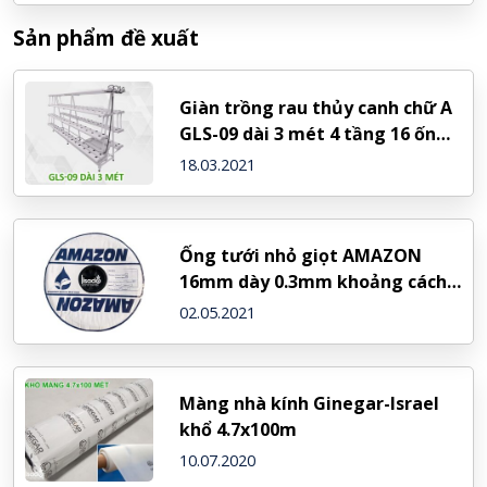
Sản phẩm đề xuất
Giàn trồng rau thủy canh chữ A
GLS-09 dài 3 mét 4 tầng 16 ống,
264 rọ trồng
18.03.2021
Ống tưới nhỏ giọt AMAZON
16mm dày 0.3mm khoảng cách
20cm
02.05.2021
Màng nhà kính Ginegar-Israel
khổ 4.7x100m
10.07.2020