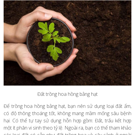
Đất trồng hoa hồng bằng hạt
Để trồng hoa hồng bằng hạt, bạn nên sử dụng loại đất ẩm,
có độ thông thoáng tốt, không mang mầm mống sâu bệnh
hại. Có thể tự tay sử dụng hỗn hợp gồm: Đất, trấu kết hợp
một ít phân vi sinh theo tỷ lệ. Ngoài ra, bạn có thể tham khảo
các loại đất có sẵn như đất trồng hoa và cây cảnh ở ngoài