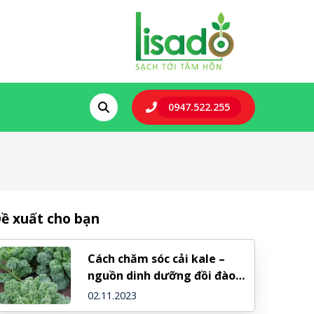
0947.522.255
ề xuất cho bạn
Cách chăm sóc cải kale –
nguồn dinh dưỡng đồi đào
cho gia đình
02.11.2023