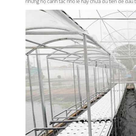
những hộ canh tác nhỏ lẻ hay chưa đủ tiền để đầu t