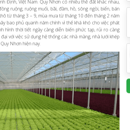
 Bình Định, Việt Nam. Quy Nhơn có nhiều thế đất khác nhau,
đồng ruộng, ruộng muối, bãi, đầm, hồ, sông ngòi, biển, bán
 khô từ tháng 3 – 9, mùa mưa từ tháng 10 đến tháng 2 năm
 mây bao phủ quanh năm chính vì thế khá khó cho việc phát
nh hình thời tiết ngày càng diễn biến phức tạp, rủi ro càng
 đại với việc sử dụng hệ thống các nhà màng, nhà lưới khép
i Quy Nhơn hiện nay.