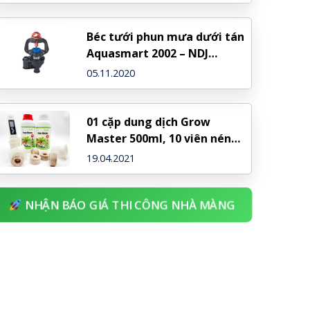
Béc tưới phun mưa dưới tán
Aquasmart 2002 – NDJ
(Israel)
05.11.2020
01 cặp dung dịch Grow
Master 500ml, 10 viên nén
xơ dừa, 10 rọ nhựa, 1 bút đo
19.04.2021
TDS
NHẬN BÁO GIÁ THI CÔNG NHÀ MÀNG