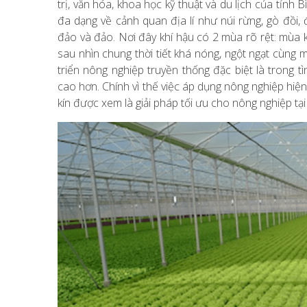
trị, văn hóa, khoa học kỹ thuật và du lịch của tỉnh
đa dạng về cảnh quan địa lí như núi rừng, gò đồi, 
đảo và đảo. Nơi đây khí hậu có 2 mùa rõ rệt: mùa
sau nhìn chung thời tiết khá nóng, ngột ngạt cùng
triển nông nghiệp truyền thống đặc biệt là trong tì
cao hơn. Chính vì thế việc áp dụng nông nghiệp hiện
kín được xem là giải pháp tối ưu cho nông nghiệp tạ