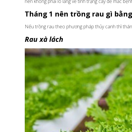
nên không phải lo lắng về tình trạng cây dễ mắc bệnh
Tháng 1 nên trồng rau gì bằn
Nếu trồng rau theo phương pháp thủy canh thì tháng 
Rau xà lách