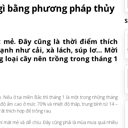
 gì bằng phương pháp thủy
S
t mẻ. Đây cũng là thời điểm thích
lạnh như cải, xà lách, súp lơ… Mời
 loại cây nên trồng trong tháng 1
. Nếu ở tại miền Bắc thì tháng 1 là một trong những tháng
có độ ẩm cao ở mức 70% và nhiệt độ thấp, trung bình từ 14 –
ất thích hợp để trồng rau.
khí mát mẻ và dễ chịu. Đây cũng phải là mùa mưa quá nhiều