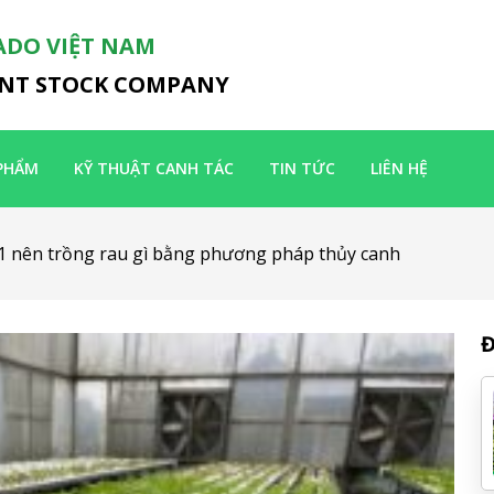
ADO VIỆT NAM
INT STOCK COMPANY
PHẨM
KỸ THUẬT CANH TÁC
TIN TỨC
LIÊN HỆ
1 nên trồng rau gì bằng phương pháp thủy canh
Đ