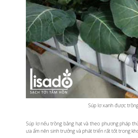
Súp lơ xanh được trồn
Súp lơ nếu trồng bằng hạt và theo phương pháp thủy
ưa ẩm nên sinh trưởng và phát triển rất tốt trong kh