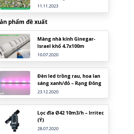
quả cao
11.11.2023
ản phẩm đề xuất
Màng nhà kính Ginegar-
Israel khổ 4.7x100m
10.07.2020
Đèn led trồng rau, hoa lan
sáng xanh/đỏ – Rạng Đông
23.12.2020
Lọc đĩa Ø42 10m3/h – Irritec
(Ý)
28.07.2020