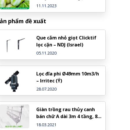
nhanh lớn
11.11.2023
ản phẩm đề xuất
Que cắm nhỏ giọt Clicktif
lọc cặn – NDJ (Israel)
05.11.2020
Lọc đĩa phi Ø49mm 10m3/h
– Irritec (Ý)
28.07.2020
Giàn trồng rau thủy canh
bán chữ A dài 3m 4 tầng, 8
ống
18.03.2021