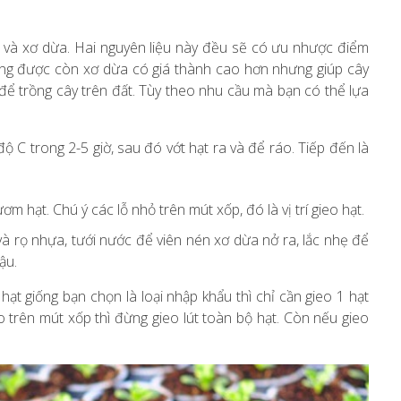
p và xơ dừa. Hai nguyên liệu này đều sẽ có ưu nhược điểm
dụng được còn xơ dừa có giá thành cao hơn nhưng giúp cây
để trồng cây trên đất. Tùy theo nhu cầu mà bạn có thể lựa
C trong 2-5 giờ, sau đó vớt hạt ra và để ráo. Tiếp đến là
m hạt. Chú ý các lỗ nhỏ trên mút xốp, đó là vị trí gieo hạt.
và rọ nhựa, tưới nước để viên nén xơ dừa nở ra, lắc nhẹ để
ậu.
hạt giống bạn chọn là loại nhập khẩu thì chỉ cần gieo 1 hạt
o trên mút xốp thì đừng gieo lút toàn bộ hạt. Còn nếu gieo