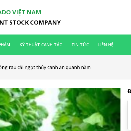
ADO VIỆT NAM
INT STOCK COMPANY
PHẨM
KỸ THUẬT CANH TÁC
TIN TỨC
LIÊN HỆ
ồng rau cải ngọt thủy canh ăn quanh năm
Đ