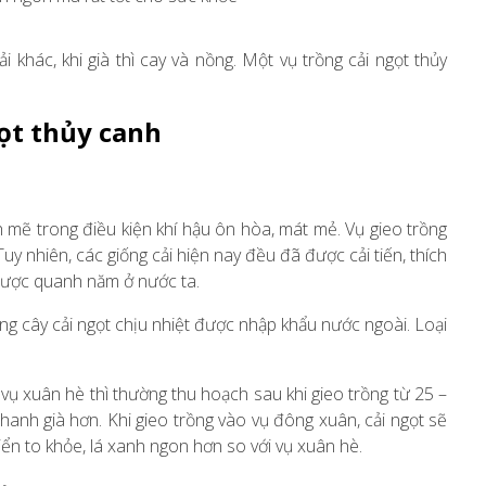
i khác, khi già thì cay và nồng. Một vụ trồng cải ngọt thủy
ọt thủy canh
h mẽ trong điều kiện khí hậu ôn hòa, mát mẻ. Vụ gieo trồng
uy nhiên, các giống cải hiện nay đều đã được cải tiến, thích
g được quanh năm ở nước ta.
ng cây cải ngọt chịu nhiệt được nhập khẩu nước ngoài. Loại
g vụ xuân hè thì thường thu hoạch sau khi gieo trồng từ 25 –
anh già hơn. Khi gieo trồng vào vụ đông xuân, cải ngọt sẽ
ển to khỏe, lá xanh ngon hơn so với vụ xuân hè.