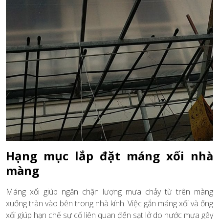
Hạng mục lắp đặt máng xối nhà
màng
Máng xối giúp ngăn chặn lượng mưa chảy từ trên màng
xuống tràn vào bên trong nhà kính. Việc gắn máng xối và ống
xối giúp hạn chế sự cố liên quan đến sạt lở do nước mưa gây