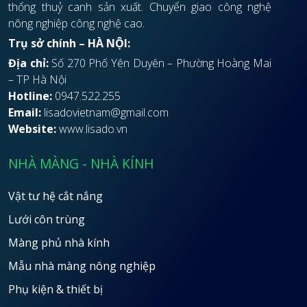
thống thuỷ canh sản xuất. Chuyển giao công nghệ
nông nghiệp công nghệ cao.
Trụ sở chính – HÀ NỘI:
Địa chỉ:
Số 270 Phố Yên Duyên – Phường Hoàng Mai
– TP Hà Nội
Hotline:
0947.522.255
Email:
lisadovietnam@gmail.com
Website:
www.lisado.vn
NHÀ MÀNG - NHÀ KÍNH
Vật tư hệ cắt nắng
Lưới côn trùng
Màng phủ nhà kính
Mẫu nhà màng nông nghiệp
Phụ kiện & thiết bị