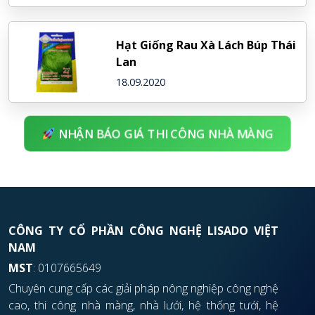
Hạt Giống Rau Xà Lách Búp Thái
Lan
18.09.2020
NHẬN BÁO GIÁ THI CÔNG NHÀ MÀNG
CÔNG TY CỔ PHẦN CÔNG NGHỆ LISADO VIỆT
NAM
MST
: 0107665649
Chuyên cung cấp các giải pháp nông nghiệp công nghệ
cao, thi công nhà màng, nhà lưới, hệ thống tưới, hệ