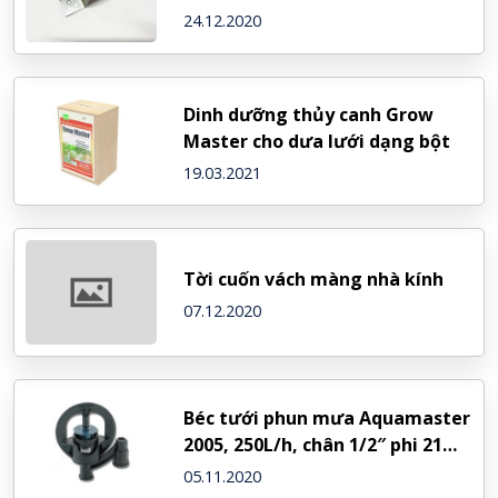
24.12.2020
Dinh dưỡng thủy canh Grow
Master cho dưa lưới dạng bột
19.03.2021
Tời cuốn vách màng nhà kính
07.12.2020
Béc tưới phun mưa Aquamaster
2005, 250L/h, chân 1/2″ phi 21
ren ngoài – NDJ (Israel)
05.11.2020