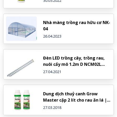
30.05.2022
Nhà màng trồng rau hữu cơ NK-
04
26.04.2023
Đèn LED trồng cây, trồng rau,
nuôi cấy mô 1.2m D NCM02L
60/10W (Rạng Đông)
27.04.2021
Dung dịch thuỷ canh Grow
Master cặp 2 lít cho rau ăn lá |
Mua 5 cặp tặng bút đo TDS
27.03.2018
215,000đ