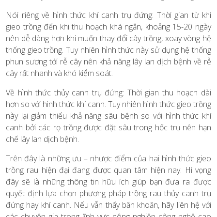
Nói riêng về hình thức khí canh trụ đứng: Thời gian từ khi
gieo trồng đến khi thu hoạch khá ngắn, khoảng 15-20 ngày
nên dễ dàng hơn khi muốn thay đổi cây trồng, xoay vòng hệ
thống gieo trồng. Tuy nhiên hình thức này sử dụng hệ thống
phun sương tới rễ cây nên khả năng lây lan dịch bệnh về rễ
cây rất nhanh và khó kiểm soát.
Về hình thức thủy canh trụ đứng: Thời gian thu hoạch dài
hơn so với hình thức khí canh. Tuy nhiên hình thức gieo trồng
này lại giảm thiểu khả năng sâu bệnh so với hình thức khí
canh bởi các rọ trồng được đặt sâu trong hốc trụ nên hạn
chế lây lan dịch bệnh.
Trên đây là những ưu – nhược điểm của hai hình thức gieo
trồng rau hiện đại đang được quan tâm hiện nay. Hi vọng
đây sẽ là những thông tin hữu ích giúp bạn đưa ra được
quyết định lựa chọn phương pháp trồng rau thủy canh trụ
đứng hay khí canh. Nếu vẫn thấy băn khoăn, hãy liên hệ với
các chuyên gia trong lĩnh vực nông nghiệp công nghệ cao