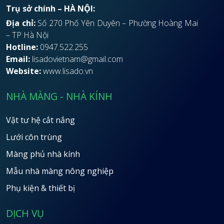
Trụ sở chính – HÀ NỘI:
Địa chỉ:
Số 270 Phố Yên Duyên – Phường Hoàng Mai
– TP Hà Nội
Hotline:
0947.522.255
Email:
lisadovietnam@gmail.com
Website:
www.lisado.vn
NHÀ MÀNG - NHÀ KÍNH
Vật tư hệ cắt nắng
Lưới côn trùng
Màng phủ nhà kính
Mẫu nhà màng nông nghiệp
Phụ kiện & thiết bị
DỊCH VỤ