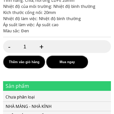
Tính năng: Chia, nối ống LDPE 20mm
Nhiệt độ của môi trường: Nhiệt độ bình thường
Kích thước cổng nối: 20mm
Nhiệt độ làm việc: Nhiệt độ bình thường
Áp suất làm việc: Áp suất cao
Màu sắc: Đen
-
+
Co
ống
nối
Thêm vào giỏ hàng
Mua ngay
20mm
số
Sản phẩm
lượng
Chưa phân loại
NHÀ MÀNG - NHÀ KÍNH