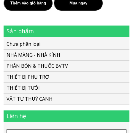
ống
Thêm vào giỏ hàng
Mua ngay
mềm
16mm
Sản phẩm
số
lượng
Chưa phân loại
NHÀ MÀNG - NHÀ KÍNH
PHÂN BÓN & THUỐC BVTV
THIẾT BỊ PHỤ TRỢ
THIẾT BỊ TƯỚI
VẬT TƯ THUỶ CANH
Liên hệ