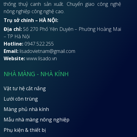
thống thuỷ canh sản xuất. Chuyển giao công nghệ
nông nghiệp công nghệ cao.
Trụ sở chính – HÀ NỘI:
Địa chỉ:
Số 270 Phố Yên Duyên – Phường Hoàng Mai
– TP Hà Nội
Hotline:
0947.522.255
Email:
lisadovietnam@gmail.com
Website:
www.lisado.vn
NHÀ MÀNG - NHÀ KÍNH
Vật tư hệ cắt nắng
Lưới côn trùng
Màng phủ nhà kính
Mẫu nhà màng nông nghiệp
Phụ kiện & thiết bị