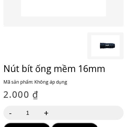
Nút bít ống mềm 16mm
Mã sản phẩm:
Không áp dụng
2.000
₫
-
+
Nút
bít