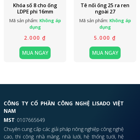
Khóa số 8 cho ống
Tê nối ống 25 ra ren
LDPE phi 16mm
ngoài 27
Mã sản phẩm:
Không áp
Mã sản phẩm:
Không áp
dụng
dụng
2.000
₫
5.000
₫
MUA NGAY
MUA NGAY
CÔNG TY CỔ PHẦN CÔNG NGHỆ LISADO VIỆT
NAM
MST
: 0107665649
Chuyên cung cấp các giải pháp nông nghiệp công nghệ
cao, thi công nhà màng, nhà lưới, hệ thống tưới, hệ