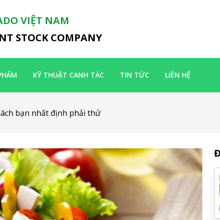
ADO VIỆT NAM
INT STOCK COMPANY
PHẨM
KỸ THUẬT CANH TÁC
TIN TỨC
LIÊN HỆ
lách bạn nhất định phải thử
Đ