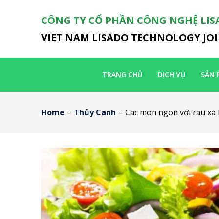
CÔNG TY CỔ PHẦN CÔNG NGHỆ LIS
VIET NAM LISADO TECHNOLOGY JO
TRANG CHỦ
DỊCH VỤ
SẢN 
Home
–
Thủy Canh
–
Các món ngon với rau xà 