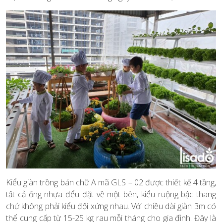
Kiểu giàn trồng bán chữ A mã GLS – 02 được thiết kế 4 tầng,
tất cả ống nhựa đểu đặt về một bên, kiểu ruộng bậc thang
chứ không phải kiểu đối xứng nhau. Với chiều dài giàn 3m có
thể cung cấp từ 15-25 kg rau mỗi tháng cho gia đình. Đây là