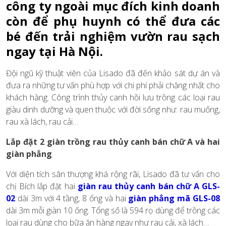
công ty ngoài mục đích kinh doanh
còn để phụ huynh có thể đưa các
bé đến trải nghiệm vườn rau sạch
ngay tại Hà Nội.
Đội ngũ kỹ thuật viên của Lisado đã đến khảo sát dự án và
đưa ra những tư vấn phù hợp với chi phí phải chăng nhất cho
khách hàng. Công trình thủy canh hồi lưu trồng các loại rau
giàu dinh dưỡng và quen thuộc với đời sống như: rau muống,
rau xà lách, rau cải…
Lắp đặt 2 giàn trồng rau thủy canh bán chữ A và hai
giàn phẳng
Với diện tích sân thượng khá rộng rãi, Lisado đã tư vấn cho
chị Bích lắp đặt hai
giàn rau thủy canh bán chữ A GLS-
02
dài 3m với 4 tầng, 8 ống và hai
giàn phẳng mã GLS-08
dài 3m mỗi giàn 10 ống. Tổng số là 594 rọ dùng để trồng các
loại rau dùng cho bữa ăn hàng ngay như rau cải, xà lách…