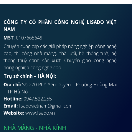
CÔNG TY CỔ PHẦN CÔNG NGHỆ LISADO VIỆT
NAM
MST
: 0107665649
Chuyên cung cấp các giải pháp nông nghiệp công nghệ
cao, thi công nhà màng, nhà lưới, hệ thống tưới, hệ
thống thuỷ canh sản xuất. Chuyển giao công nghệ
nông nghiệp công nghệ cao.
Trụ sở chính – HÀ NỘI:
Địa chỉ:
Số 270 Phố Yên Duyên – Phường Hoàng Mai
– TP Hà Nội
Hotline:
0947.522.255
Email:
lisadovietnam@gmail.com
Website:
www.lisado.vn
NHÀ MÀNG - NHÀ KÍNH